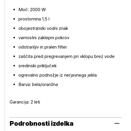
Moč: 2000 W
prostornina 1,5 l
Več o izdelku
obojestranski vodni znak
varnostni zaklepni pokrov
odstranljiv in pralen filter
zaščita pred pregrevanjem pri vklopu brez vode
sredinski priključek
ogrevalno podnožje iz nerjavnega jekla
Barva: bela/oranžna
Garancija: 2 leti
Podrobnosti izdelka