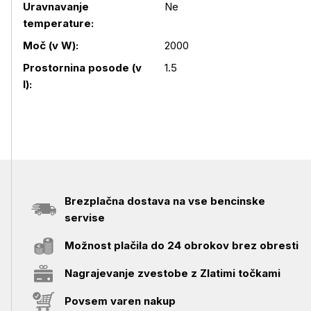
Uravnavanje
Ne
temperature:
Podrobnosti izdelka
Moč (v W):
2000
Prostornina posode (v
1.5
l):
Brezplačna dostava na vse bencinske
servise
Možnost plačila do 24 obrokov brez obresti
Nagrajevanje zvestobe z Zlatimi točkami
Povsem varen nakup