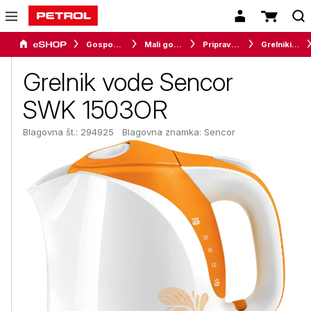
Gospodinjski aparati
Mali gospodinjski aparati
Priprava napitkov
Grelniki vode
Grelnik vode Sencor
SWK 1503OR
Blagovna št.: 294925
Blagovna znamka:
Sencor