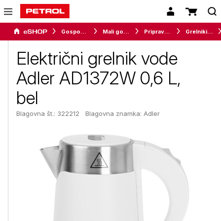
Gospodinjski aparati
Mali gospodinjski aparati
Priprava napitkov
Grelniki vode
Električni grelnik vode
Adler AD1372W 0,6 L,
bel
Blagovna št.: 322212
Blagovna znamka:
Adler