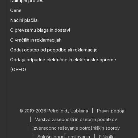
Nakupni proces
Cene
Načini plačila
O prevzemu blaga in dostavi
O vračilih in reklamacijah
Oddaj odstop od pogodbe ali reklamacijo
Oddaja odpadne električne in elektronske opreme
(OEEO)
© 2019-2026 Petrol d.d., Ljubljana
|
Pravni pogoji
|
Varstvo zasebnosti in osebnih podatkov
|
Izvensodno reševanje potrošniških sporov
|
Splošni pogoji poslovanja
|
Piškotki