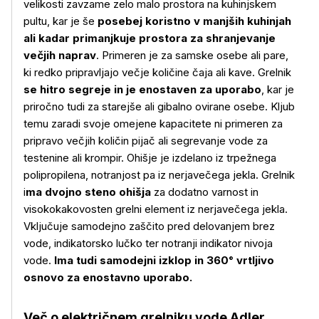
velikosti zavzame zelo malo prostora na kuhinjskem
pultu, kar je še
posebej koristno v manjših kuhinjah
ali kadar primanjkuje prostora za shranjevanje
večjih naprav
. Primeren je za samske osebe ali pare,
ki redko pripravljajo večje količine čaja ali kave. Grelnik
se hitro segreje in je enostaven za uporabo
, kar je
priročno tudi za starejše ali gibalno ovirane osebe. Kljub
temu zaradi svoje omejene kapacitete ni primeren za
pripravo večjih količin pijač ali segrevanje vode za
testenine ali krompir. Ohišje je izdelano iz trpežnega
polipropilena, notranjost pa iz nerjavečega jekla. Grelnik
i
ma dvojno steno ohišja
za dodatno varnost in
Več o izdelku
visokokakovosten grelni element iz nerjavečega jekla.
Vključuje samodejno zaščito pred delovanjem brez
vode, indikatorsko lučko ter notranji indikator nivoja
vode.
Ima tudi samodejni izklop in 360° vrtljivo
osnovo za enostavno uporabo.
Več o električnem grelniku vode Adler