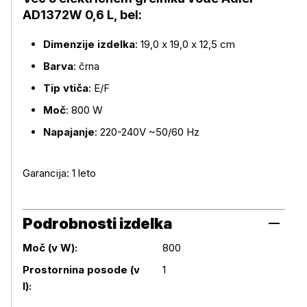
AD1372W 0,6 L, bel:
Dimenzije izdelka
: 19,0 x 19,0 x 12,5 cm
Barva
: črna
Tip vtiča
: E/F
Moč
: 800 W
Napajanje
: 220-240V ~50/60 Hz
Garancija: 1 leto
Podrobnosti izdelka
Moč (v W):
800
Podrobnosti izdelka
Prostornina posode (v
1
l):