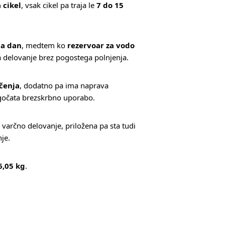
 cikel
, vsak cikel pa traja le
7 do 15
na dan
, medtem ko
rezervoar za vodo
delovanje brez pogostega polnjenja.
čenja
, dodatno pa ima naprava
gočata brezskrbno uporabo.
varčno delovanje, priložena pa sta tudi
nje.
6,05 kg
.