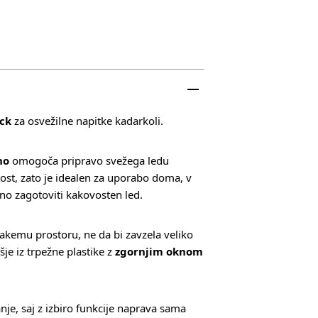
ock
za osvežilne napitke kadarkoli.
no
omogoča pripravo svežega ledu
tost, zato je idealen za uporabo doma, v
avno zagotoviti kakovosten led.
kemu prostoru, ne da bi zavzela veliko
je iz trpežne plastike z
zgornjim oknom
je, saj z izbiro funkcije naprava sama