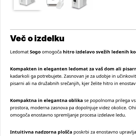
Več o izdelku
Ledomat
Sogo
omogoča
hitro izdelavo svežih ledenih k
Kompakten in eleganten ledomat za vaš dom ali pisar
kadarkoli ga potrebujete. Zasnovan je za udobje in učinkovi
pisarni ali na družabnih srečanjih, kjer želite hitro in enost
Kompaktna in elegantna oblika
se popolnoma prilega vsa
prostora, moderna zasnova pa dopolnjuje videz okolice. Ohiš
omogoča enostavno spremljanje procesa izdelave ledu.
Intuitivna nadzorna plošča
poskrbi za enostavno upravljan