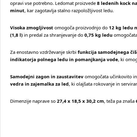
opravi vse potrebno. Ledomat proizvede
8 ledenih kock na
Več o izdelku
minut
, kar zagotavlja stalno razpoložljivost ledu.
Visoka zmogljivost
omogoča proizvodnjo do
12 kg ledu 
(1,8 l)
in predal za shranjevanje do
0,75 kg ledu
omogočata 
Za enostavno vzdrževanje skrbi
funkcija samodejnega čiš
indikatorja polnega ledu in pomanjkanja vode
, ki omo
Samodejni zagon in zaustavitev
omogočata učinkovito in 
vedra in zajemalka za led
, ki olajšata rokovanje in servira
Dimenzije naprave so
27,4 x 18,5 x 30,2 cm
, teža pa znaša