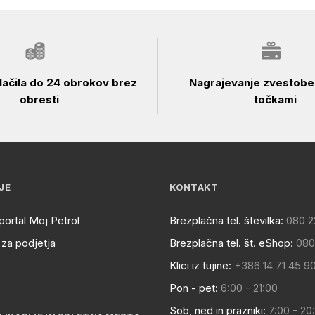
ačila do 24 obrokov brez
Nagrajevanje zvestobe 
obresti
točkami
JE
KONTAKT
portal Moj Petrol
Brezplačna tel. številka:
080 2
za podjetja
Brezplačna tel. št. eShop:
080
Klici iz tujine:
+386 14 71 45 9
Pon - pet:
6:00 - 21:00
Sob, ned in prazniki:
7:00 - 20