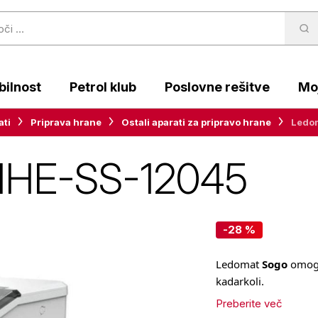
ilnost
Petrol klub
Poslovne rešitve
Moj
ati
Priprava hrane
Ostali aparati za pripravo hrane
Ledo
MHE-SS-12045
-28 %
Ledomat
Sogo
omog
kadarkoli.
Preberite več