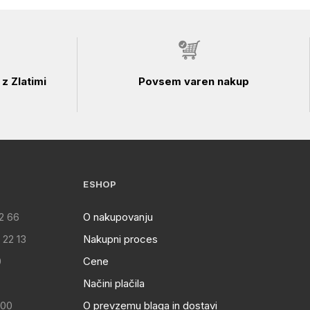
z Zlatimi
Povsem varen nakup
ESHOP
2 66
O nakupovanju
 22 13
Nakupni proces
0
Cene
Načini plačila
:00
O prevzemu blaga in dostavi