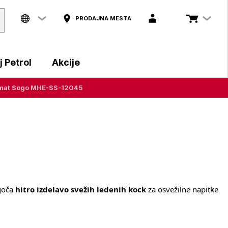
PRODAJNA MESTA
 Petrol
Akcije
mat Sogo MHE-SS-12045
oča
hitro izdelavo svežih ledenih kock
za osvežilne napitke