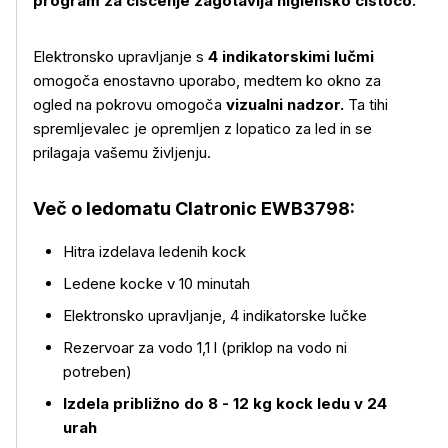
program za čiščenje zagotavlja higiensko čistočo.
Elektronsko upravljanje s
4 indikatorskimi lučmi
omogoča enostavno uporabo, medtem ko okno za
ogled na pokrovu omogoča
vizualni nadzor.
Ta tihi
spremljevalec je opremljen z lopatico za led in se
prilagaja vašemu življenju.
Več o ledomatu Clatronic EWB3798:
Hitra izdelava ledenih kock
Ledene kocke v 10 minutah
Več o izdelku
Elektronsko upravljanje, 4 indikatorske lučke
Rezervoar za vodo 1,1 l (priklop na vodo ni
potreben)
Izdela približno do 8 - 12 kg kock ledu v 24
urah