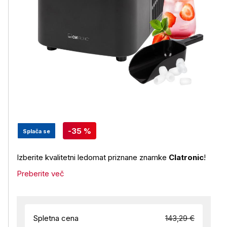
-35 %
Splača se
Izberite kvalitetni ledomat priznane znamke
Clatronic
!
Preberite več
Spletna cena
143,29 €