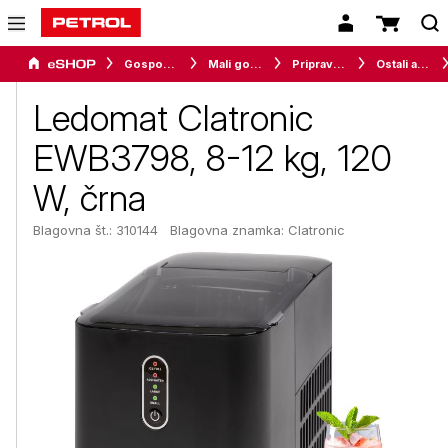
Gospodinjski aparati
Mali gospodinjski aparati
Priprava hrane
Ostali aparati za pripravo hrane
Ledomat Clatronic
EWB3798, 8-12 kg, 120
W, črna
Blagovna št.: 310144
Blagovna znamka:
Clatronic