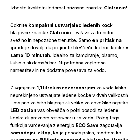
Izberite kvalitetni ledomat priznane znamke
Clatronic
!
Odkrijte
kompaktni ustvarjalec ledenih kock
blagovne znamke
Clatronic
- vaš vir za trenutno
svežino in nepozabne trenutke. Samo
en pritisk na
gumb
je dovolj, da prejmete bleščeče ledene kocke
v
samo 10 minutah
. Idealno za kampiranje, pisarno,
kuhinjo ali domači bar. Ni potrebna zapletena
namestitev in ne dodatna povezava za vodo.
Z vgrajenim
1,1 litrskim rezervoarjem
za vodo lahko
neprekinjeno ustvarjate ledene kocke v dveh velikostih
- majhne za hitro hlajenje ali velike za osvežilne napitke.
LED zaslon
vas obvešča o polni posodi za ledene
kocke ali praznem rezervoarju za vodo. Poleg tega
funkcija varčevanja z energijo
ECO Save
zagotavlja
samodejni izklop
, ko je posoda polna, medtem ko