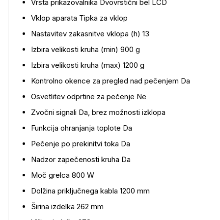
Vrsta prikazovalnika Dvovrstični bel LCD
Vklop aparata Tipka za vklop
Več o izdelku
Nastavitev zakasnitve vklopa (h) 13
Izbira velikosti kruha (min) 900 g
Izbira velikosti kruha (max) 1200 g
Kontrolno okence za pregled nad pečenjem Da
Osvetlitev odprtine za pečenje Ne
Zvočni signali Da, brez možnosti izklopa
Funkcija ohranjanja toplote Da
Pečenje po prekinitvi toka Da
Nadzor zapečenosti kruha Da
Moč grelca 800 W
Dolžina priključnega kabla 1200 mm
Širina izdelka 262 mm