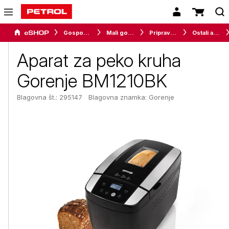
Gospodinjski aparati
Mali gospodinjski aparati
Priprava hrane
Ostali aparati za pripravo hrane
Aparat za peko kruha
Gorenje BM1210BK
Blagovna št.: 295147
Blagovna znamka:
Gorenje