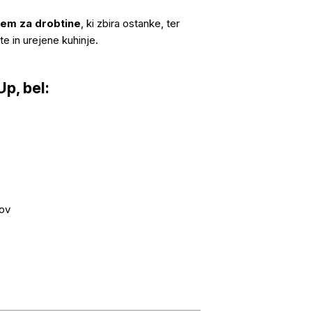
jem za drobtine
, ki zbira ostanke, ter
e in urejene kuhinje.
p, bel:
lov