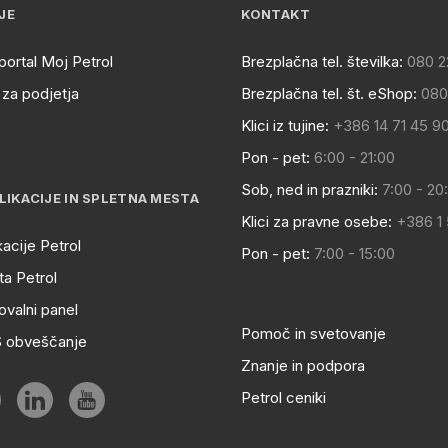
JE
KONTAKT
portal Moj Petrol
Brezplačna tel. številka:
080 2
za podjetja
Brezplačna tel. št. eShop:
080
Klici iz tujine:
+386 14 71 45 9
Pon - pet:
6:00 - 21:00
Sob, ned in prazniki:
7:00 - 20
LIKACIJE IN SPLETNA MESTA
Klici za pravne osebe:
+386 1
kacije Petrol
Pon - pet:
7:00 - 15:00
a Petrol
ovalni panel
Pomoč in svetovanje
S obveščanje
Znanje in podpora
Petrol ceniki