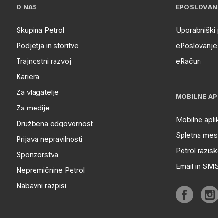
O NAS
EPOSLOVAN
Skupina Petrol
Uporabniški 
Podjetja in storitve
ePoslovanje 
Trajnostni razvoj
eRačun
Kariera
Za vlagatelje
MOBILNE AP
Za medije
Mobilne apli
Družbena odgovornost
Spletna mest
Prijava nepravilnosti
Petrol razisk
Sponzorstva
Email in SM
Nepremičnine Petrol
Nabavni razpisi