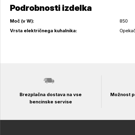
Podrobnosti izdelka
Moč (v W):
850
Podrobnosti izdelka
Vrsta električnega kuhalnika:
Opekač
Brezplačna dostava na vse
Možnost pl
bencinske servise