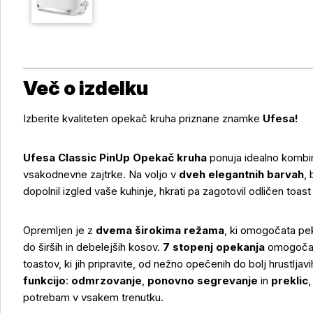
Več o izdelku
Izberite kvaliteten opekač kruha priznane znamke
Ufesa!
Ufesa Classic PinUp Opekač kruha
ponuja idealno kombi
vsakodnevne zajtrke. Na voljo v
dveh elegantnih barvah
,
dopolnil izgled vaše kuhinje, hkrati pa zagotovil odličen toast
Opremljen je z
dvema širokima režama
, ki omogočata peko
do širših in debelejših kosov.
7 stopenj opekanja
omogoča p
toastov, ki jih pripravite, od nežno opečenih do bolj hrustlj
funkcijo
:
odmrzovanje
,
ponovno segrevanje
in
preklic
potrebam v vsakem trenutku.