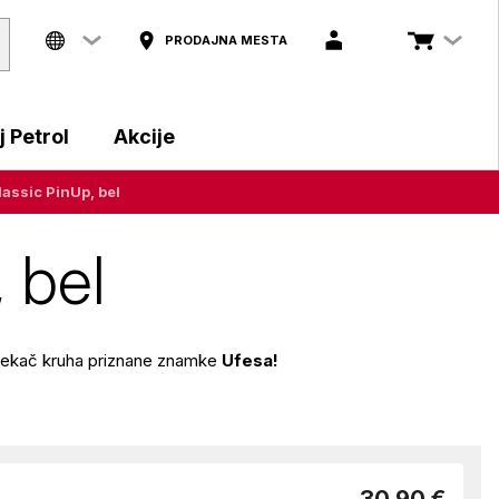
PRODAJNA MESTA
 Petrol
Akcije
assic PinUp, bel
 bel
opekač kruha priznane znamke
Ufesa!