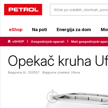
eShop
Na poti
Energija za dom
Mob
Gospodinjski aparati
Mali gospodinjski apar
Opekač kruha Ufe
Blagovna št.: 320557
Blagovna znamka:
Ufesa