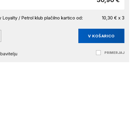
30,90 €
 Loyalty / Petrol klub plačilno kartico od:
10,30 € x 3
V KOŠARICO
PRIMERJAJ
bavitelju