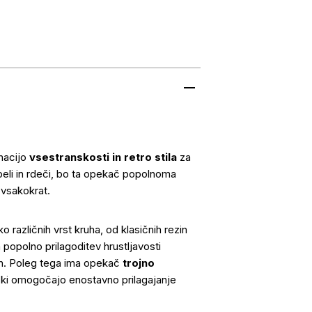
nacijo
vsestranskosti in retro stila
za
 beli in rdeči, bo ta opekač popolnoma
 vsakokrat.
 različnih vrst kruha, od klasičnih rezin
opolno prilagoditev hrustljavosti
avih. Poleg tega ima opekač
trojno
, ki omogočajo enostavno prilagajanje