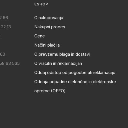
ESHOP
2 66
O nakupovanju
 22 13
Nakupni proces
0
Cene
Načini plačila
:00
O prevzemu blaga in dostavi
 58 63 535
O vračilih in reklamacijah
Oddaj odstop od pogodbe ali reklamacijo
Oddaja odpadne električne in elektronske
opreme (OEEO)