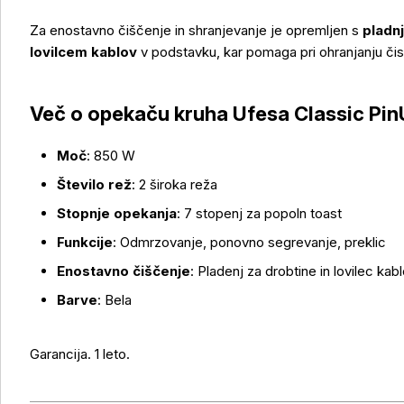
Za enostavno čiščenje in shranjevanje je opremljen s
pladn
lovilcem kablov
v podstavku, kar pomaga pri ohranjanju čist
Več o izdelku
Več o opekaču kruha Ufesa Classic PinU
Moč
: 850 W
Število rež
: 2 široka reža
Stopnje opekanja
: 7 stopenj za popoln toast
Funkcije
: Odmrzovanje, ponovno segrevanje, preklic
Enostavno čiščenje
: Pladenj za drobtine in lovilec kab
Barve
: Bela
Garancija. 1 leto.