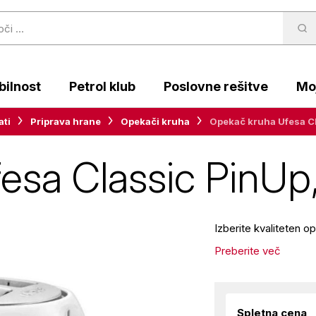
ilnost
Petrol klub
Poslovne rešitve
Moj
ati
Priprava hrane
Opekači kruha
Opekač kruha Ufesa Cl
sa Classic PinUp,
Izberite kvaliteten 
Preberite več
Spletna cena