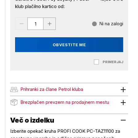
klub plačilno kartico od:
Ni na zalogi
OBVESTITE ME
PRIMERJAJ
Prihranki za člane Petrol kluba
Prihranki za člane Petrol kluba
Brezplačen prevzem na prodajnem mestu
Brezplačen prevzem na prodajnem mestu
Več o izdelku
Izberite opekač kruha PROFI COOK PC-TAZ11100 za