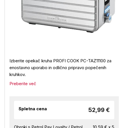
Izberite opekač kruha PROFI COOK PC-TAZ11100 za
enostavno uporabo in odlično pripravo popečenih
kruhkov.
Preberite več
Spletna cena
52,99 €
Obroki s Petrol Pay Loyalty / Petrol
10,59 € x 5