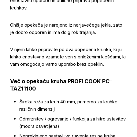
enostavno uporabo in odlično pripravo popečenih
kruhkov.
Ohišje opekača je narejeno iz nerjavečega jekla, zato
je dobro odporen in ima dolg rok trajanja.
V njem lahko pripravite po dva popečena kruhka, ki ju
lahko enostavno vzamete ven s priloženimi kleščami, ki
vam omogočajo varno uporabo brez opeklin.
Več o opekaču kruha PROFI COOK PC-
TAZ11100
Več o izdelku
Široka reža za kruh 40 mm, primerno za kruhke
različnih dimenzij
Odmrznitev / ogrevanje / funkcija za hitro ustavitev
(modra osvetljena)
Neprekinjeno nastavljivo rjavenje rezine kruha