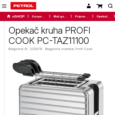
Gospodinjski aparati
Mali gospodinjski aparati
Priprava hrane
Opekači kruha
Opekač kruha PROFI
COOK PC-TAZ11100
Blagovna št.: 225678
Blagovna znamka:
Profi Cook