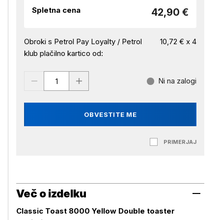
Spletna cena
42,90 €
Obroki s Petrol Pay Loyalty / Petrol
10,72 € x 4
klub plačilno kartico od:
Ni na zalogi
OBVESTITE ME
PRIMERJAJ
Več o izdelku
Classic Toast 8000 Yellow Double toaster