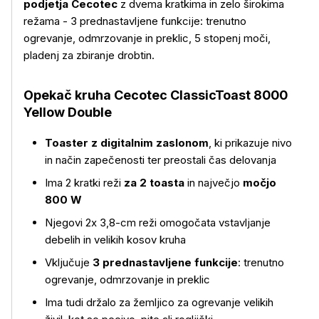
podjetja Cecotec
z dvema kratkima in zelo širokima
režama - 3 prednastavljene funkcije: trenutno
ogrevanje, odmrzovanje in preklic, 5 stopenj moči,
pladenj za zbiranje drobtin.
Opekač kruha Cecotec ClassicToast 8000
Yellow Double
Toaster z digitalnim zaslonom
, ki prikazuje nivo
in način zapečenosti ter preostali čas delovanja
Ima 2 kratki reži
za 2 toasta
in največjo
močjo
800 W
Njegovi 2x 3,8-cm reži omogočata vstavljanje
debelih in velikih kosov kruha
Vključuje
3 prednastavljene funkcije
: trenutno
ogrevanje, odmrzovanje in preklic
Ima tudi držalo za žemljico za ogrevanje velikih