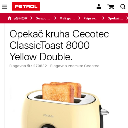
Gospodinjski aparati
Mali gospodinjski aparati
Priprava hrane
Opekači kruha
Opekač kruha Cecotec
ClassicToast 8000
Yellow Double.
Blagovna št.: 270832
Blagovna znamka:
Cecotec