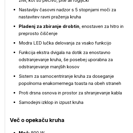
živil, kot so pecivo, pite ali rogljički
Nastavljiv časovni nadzor s 5 stopnjami moči za
nastavitev ravni praženja kruha
Pladenj za zbiranje drobtin
, enostaven za hitro in
preprosto čiščenje
Modra LED lučka delovanja za vsako funkcijo
Več o izdelku
Funkcija ekstra dvigala na dotik za enostavno
odstranjevanje kruha, še posebej uporabna za
odstranjevanje manjših kosov
Sistem za samocentriranje kruha za doseganje
popolnoma enakomernega toasta na obeh straneh
Proti drsna osnova in prostor za shranjevanje kabla
Samodejni izklop in izpust kruha
Več o opekaču kruha
Moč
: 800 W