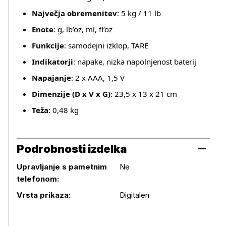
Največja obremenitev
: 5 kg / 11 lb
Enote
: g, lb’oz, ml, fl’oz
Funkcije
: samodejni izklop, TARE
Indikatorji
: napake, nizka napolnjenost baterij
Napajanje
: 2 x AAA, 1,5 V
Dimenzije (D x V x G)
: 23,5 x 13 x 21 cm
Teža
: 0,48 kg
Podrobnosti izdelka
Upravljanje s pametnim
Ne
telefonom:
Podrobnosti izdelka
Vrsta prikaza:
Digitalen