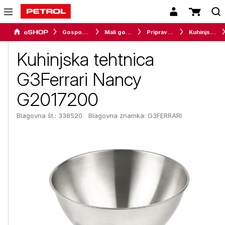
Gospodinjski aparati
Mali gospodinjski aparati
Priprava hrane
Kuhinjske tehtnice
Kuhinjska tehtnica
G3Ferrari Nancy
G2017200
Blagovna št.: 338520
Blagovna znamka:
G3FERRARI