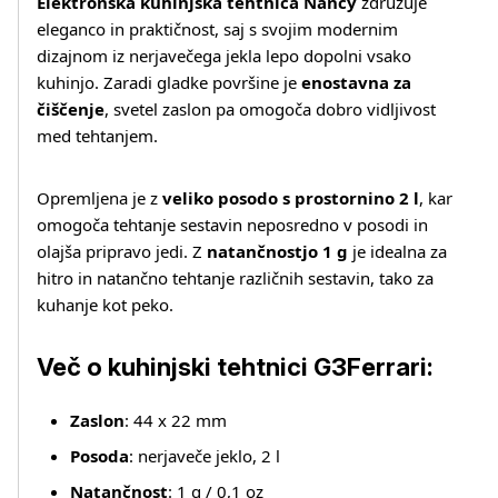
Elektronska kuhinjska tehtnica Nancy
združuje
eleganco in praktičnost, saj s svojim modernim
dizajnom iz nerjavečega jekla lepo dopolni vsako
kuhinjo. Zaradi gladke površine je
enostavna za
čiščenje
, svetel zaslon pa omogoča dobro vidljivost
med tehtanjem.
Opremljena je z
veliko posodo s prostornino 2 l
, kar
omogoča tehtanje sestavin neposredno v posodi in
olajša pripravo jedi. Z
natančnostjo 1 g
je idealna za
hitro in natančno tehtanje različnih sestavin, tako za
kuhanje kot peko.
Več o izdelku
Več o kuhinjski tehtnici G3Ferrari:
Zaslon
: 44 x 22 mm
Posoda
: nerjaveče jeklo, 2 l
Natančnost
: 1 g / 0,1 oz