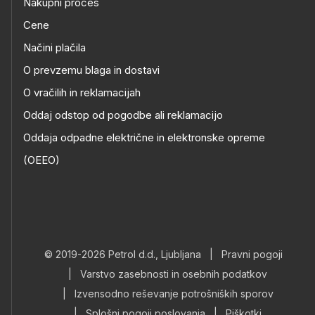
Nakupni proces
Cene
Načini plačila
O prevzemu blaga in dostavi
O vračilih in reklamacijah
Oddaj odstop od pogodbe ali reklamacijo
Oddaja odpadne električne in elektronske opreme
(OEEO)
© 2019-2026 Petrol d.d., Ljubljana
|
Pravni pogoji
|
Varstvo zasebnosti in osebnih podatkov
|
Izvensodno reševanje potrošniških sporov
|
Splošni pogoji poslovanja
|
Piškotki