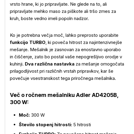
vrsto hrane, ki jo pripravljate. Ne glede na to, ali
pripravljate mehko maso za piškote ali tršo zmes za
kruh, boste vedno imeli popoln nadzor.
Ko je potrebna večja moč, lahko preprosto uporabite
funkcijo TURBO
, ki poveča hitrost za najintenzivnejše
mešanje. Mešalnik je zasnovan za enostavno uporabo
in čiščenje, zato bo postal vaše nepogrešljivo orodje v
kuhinji.
Dva različna nastavka
za mešanje omogočata
prilagodljivost pri različnih vrstah pripravkov, kar še
Več o izdelku
povečuje vsestranskost tega priročnega mešalnika.
Več o ročnem mešalniku Adler AD4205B,
300 W:
Moč:
300 W
Število stopenj hitrosti:
5 hitrosti