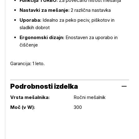
Funkcija TURBO:
Za povečano hitrost mešanja
Nastavki za mešanje:
2 različna nastavka
Uporaba:
Idealno za peko peciv, piškotov in
sladkih dobrot
Ergonomski dizajn:
Enostaven za uporabo in
čiščenje
Garancija: 1 leto.
Podrobnosti izdelka
Vrsta mešalnika:
Ročni mešalnik
Podrobnosti izdelka
Moč (v W):
300