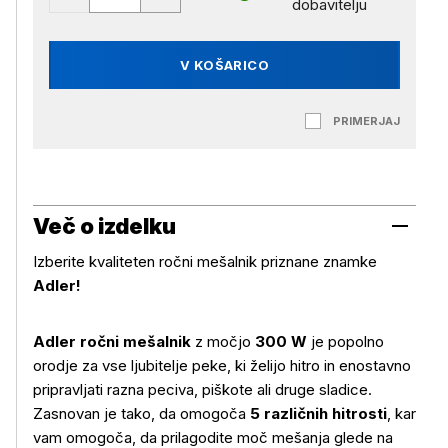
dobavitelju
V KOŠARICO
PRIMERJAJ
Več o izdelku
Izberite kvaliteten ročni mešalnik priznane znamke
Adler!
Adler ročni mešalnik
z močjo
300 W
je popolno
orodje za vse ljubitelje peke, ki želijo hitro in enostavno
pripravljati razna peciva, piškote ali druge sladice.
Zasnovan je tako, da omogoča
5 različnih hitrosti
, kar
vam omogoča, da prilagodite moč mešanja glede na