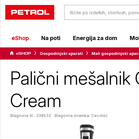
eShop
Na poti
Energija za dom
Mob
Gospodinjski aparati
Mali gospodinjski apar
Palični mešalni
Cream
Blagovna št.: 338533
Blagovna znamka:
Cecotec