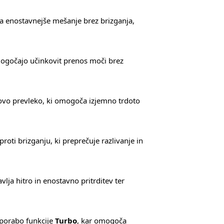
 enostavnejše mešanje brez brizganja,
omogočajo učinkovit prenos moči brez
novo prevleko, ki omogoča izjemno trdoto
oti brizganju, ki preprečuje razlivanje in
lja hitro in enostavno pritrditev ter
uporabo funkcije
Turbo
, kar omogoča