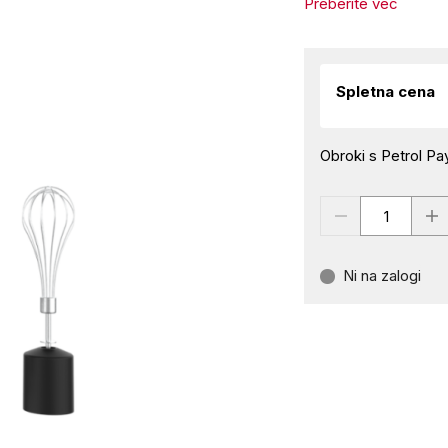
Preberite več
Spletna cena
Obroki s Petrol Pay
Ni na zalogi