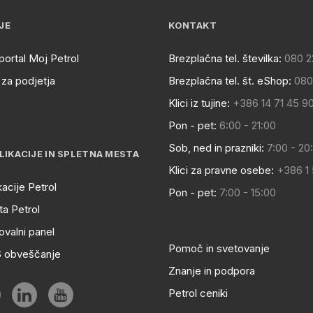
JE
KONTAKT
portal Moj Petrol
Brezplačna tel. številka:
080 2
za podjetja
Brezplačna tel. št. eShop:
080
Klici iz tujine:
+386 14 71 45 9
Pon - pet:
6:00 - 21:00
Sob, ned in prazniki:
7:00 - 20
LIKACIJE IN SPLETNA MESTA
Klici za pravne osebe:
+386 1
kacije Petrol
Pon - pet:
7:00 - 15:00
a Petrol
ovalni panel
Pomoč in svetovanje
S obveščanje
Znanje in podpora
Petrol ceniki