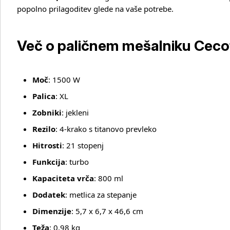
popolno prilagoditev glede na vaše potrebe.
Več o paličnem mešalniku Ceco
Moč
: 1500 W
Palica
: XL
Zobniki
: jekleni
Rezilo
: 4‑krako s titanovo prevleko
Hitrosti
: 21 stopenj
Funkcija
: turbo
Kapaciteta vrča
: 800 ml
Dodatek
: metlica za stepanje
Dimenzije
: 5,7 x 6,7 x 46,6 cm
Teža
: 0,98 kg