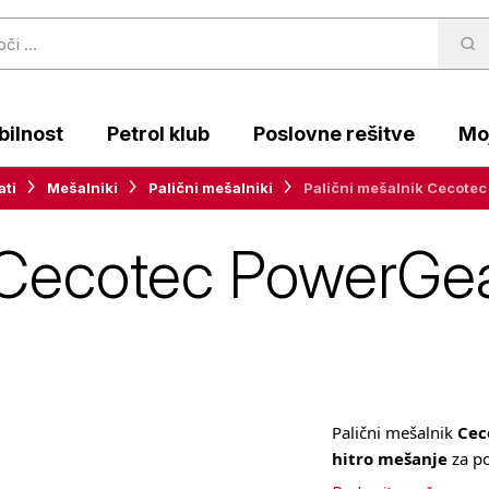
ilnost
Petrol klub
Poslovne rešitve
Moj
ati
Mešalniki
Palični mešalniki
Palični mešalnik Cecote
k Cecotec PowerGe
Palični mešalnik
Cec
hitro mešanje
za po