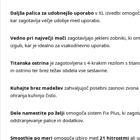
Daljša palica za udobnejšo uporabo
v XL izvedbi omogoča
kar zagotavlja večje udobje med uporabo.
Vedno pri največji moči
zagotavljajo jekleni zobniki, ki 
izgub, kar je idealno za vsakodnevno uporabo.
Titanska ostrina
je zagotovljena s 4‑krakim rezilom s tita
in ostrino ter brez težav obdela vse sestavine.
Kuhajte brez madežev
zahvaljujoč posebni zasnovi zvona pr
ohranja kuhinjo čisto.
Dele namestite po želji
omogoča sistem Fix Plus, ki zagotav
odstranjevanje palice in dodatkov.
Več o izdelku
Smoothie po meri
omogoča izbiro med
21 hitrostmi
ali 