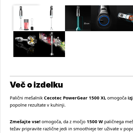
Več o izdelku
Palični mešalnik
Cecotec PowerGear 1500 XL
omogoča
iz
popolne rezultate v kuhinji.
Zmešajte vse!
omogoča, da z močjo
1500 W
paličnega meš
težav pripravite različne jedi in smoothieje ter uživate v popo