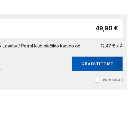
49,90 €
 Loyalty / Petrol klub plačilno kartico od:
12,47 € x 4
OBVESTITE ME
PRIMERJAJ