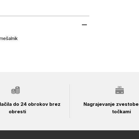
 mešalnik
ačila do 24 obrokov brez
Nagrajevanje zvestobe 
obresti
točkami