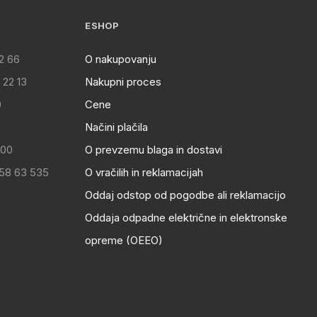
ESHOP
2 66
O nakupovanju
 22 13
Nakupni proces
0
Cene
Načini plačila
:00
O prevzemu blaga in dostavi
 58 63 535
O vračilih in reklamacijah
Oddaj odstop od pogodbe ali reklamacijo
Oddaja odpadne električne in elektronske
opreme (OEEO)