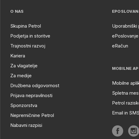
O NAS
EPOSLOVAN
Skupina Petrol
Uporabniški 
Podjetja in storitve
ePoslovanje 
Trajnostni razvoj
eRačun
Kariera
Za vlagatelje
MOBILNE AP
Za medije
Mobilne apli
Družbena odgovornost
Spletna mest
Prijava nepravilnosti
Petrol razisk
Sponzorstva
Email in SM
Nepremičnine Petrol
Nabavni razpisi