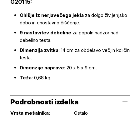
G20115:
Ohišje iz nerjavečega jekla
za dolgo življenjsko
dobo in enostavno čiščenje.
9 nastavitev debeline
za popoln nadzor nad
debelino testa.
Dimenzija zvitka
: 14 cm za obdelavo večjih količin
testa.
Dimenzije naprave
: 20 x 5 x 9 cm.
Teža
: 0,68 kg.
Podrobnosti izdelka
Podrobnosti izdelka
Vrsta mešalnika:
Ostalo