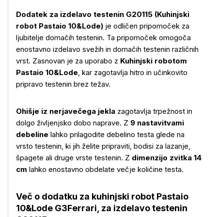
Dodatek za izdelavo testenin G20115 (Kuhinjski
robot Pastaio 10&Lode)
je odličen pripomoček za
ljubitelje domačih testenin. Ta pripomoček omogoča
enostavno izdelavo svežih in domačih testenin različnih
vrst. Zasnovan je za uporabo z
Kuhinjski robotom
Pastaio 10&Lode
, kar zagotavlja hitro in učinkovito
pripravo testenin brez težav.
Ohišje iz nerjavečega jekla
zagotavlja trpežnost in
dolgo življenjsko dobo naprave. Z
9 nastavitvami
debeline
lahko prilagodite debelino testa glede na
vrsto testenin, ki jih želite pripraviti, bodisi za lazanje,
špagete ali druge vrste testenin. Z
dimenzijo zvitka 14
Več o izdelku
cm
lahko enostavno obdelate večje količine testa.
Več o dodatku za kuhinjski robot Pastaio
10&Lode G3Ferrari, za izdelavo testenin