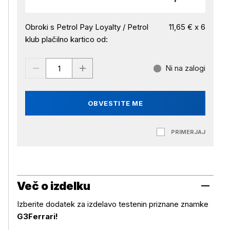
Obroki s Petrol Pay Loyalty / Petrol
11,65 € x 6
klub plačilno kartico od:
Ni na zalogi
OBVESTITE ME
PRIMERJAJ
Več o izdelku
Izberite dodatek za izdelavo testenin priznane znamke
G3Ferrari!