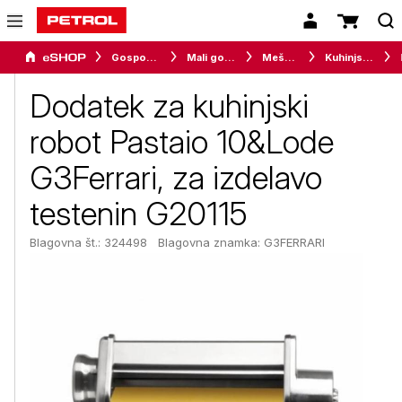
Gospodinjski aparati
Mali gospodinjski aparati
Mešalniki
Kuhinjski roboti in multipraktiki
Dodatek za kuhinjski
robot Pastaio 10&Lode
G3Ferrari, za izdelavo
testenin G20115
Blagovna št.: 324498
Blagovna znamka:
G3FERRARI