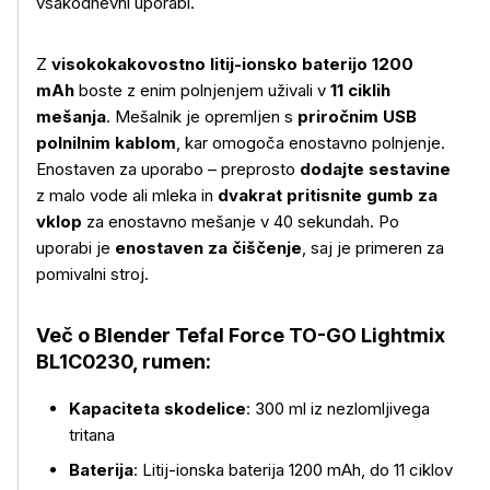
vsakodnevni uporabi.
Z
visokokakovostno litij-ionsko baterijo 1200
mAh
boste z enim polnjenjem uživali v
11 ciklih
mešanja
. Mešalnik je opremljen s
priročnim USB
polnilnim kablom
, kar omogoča enostavno polnjenje.
Enostaven za uporabo – preprosto
dodajte sestavine
Več o izdelku
z malo vode ali mleka in
dvakrat pritisnite gumb za
vklop
za enostavno mešanje v 40 sekundah. Po
uporabi je
enostaven za čiščenje
, saj je primeren za
pomivalni stroj.
Več o Blender Tefal Force TO-GO Lightmix
BL1C0230, rumen:
Kapaciteta skodelice
: 300 ml iz nezlomljivega
tritana
Baterija
: Litij-ionska baterija 1200 mAh, do 11 ciklov