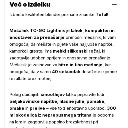
Več o izdelku
Izberite kvaliteten blender priznane znamke
Tefal!
Mešalnik TO-GO Lightmix
je
lahek, kompakten in
enostaven za prenašanje
prenosni mešalnik, ki vam
omogoča, da mešate in pijete vaše najljubše napitke,
kamorkoli greste. Ima
mehki silikonski ročaj
, ki
zagotavlja udoben oprijem in enostavno prenašanje.
Mešalnik je zasnovan za
hitro in tiho mešanje
, kar
omogoča, da v samo
40 sekundah
dosežete izjemne
rezultate brez motenj.
Poleg običajnih
smoothijev
lahko pripravite tudi
beljakovinske napitke
,
hladne juhe
,
pomake
,
omake
in
prelive
– vse to z enostavno uporabo.
300
ml skodelica
iz
neprepustnega tritana
je odporna
na lom in zagotavlja popolno brezskrbnost pri