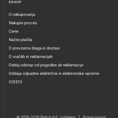
ESHOP
O nakupovanju
Nakupni proces
Cene
Načini plačila
O prevzemu blaga in dostavi
O vračilih in reklamacijah
Oddaj odstop od pogodbe ali reklamacijo
Oddaja odpadne električne in elektronske opreme
(OEEO)
© 2019-2026 Petrol d.d., Ljubljana
|
Pravni pogoji