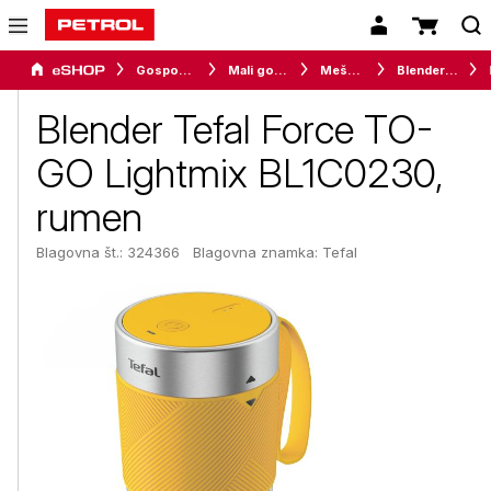
Gospodinjski aparati
Mali gospodinjski aparati
Mešalniki
Blenderji in smoothie makerji
Blender Tefal Force TO-
GO Lightmix BL1C0230,
rumen
Blagovna št.: 324366
Blagovna znamka:
Tefal