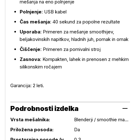
mešanja na eno polnjenje
Polnjenje
: USB kabel
Čas mešanja
: 40 sekund za popolne rezultate
Uporaba
: Primeren za mešanje smoothijev,
beljakovinskih napitkov, hladnih juh, pomak in omak
Čiščenje
: Primeren za pomivalni stroj
Zasnova
: Kompakten, lahek in prenosen z mehkim
silikonskim ročajem
Garancija: 2 leti.
Podrobnosti izdelka
Vrsta mešalnika:
Blenderji / smoothie makerji
Priložena posoda:
Da
Podrobnosti izdelka
Prostornina posode (v
0.3