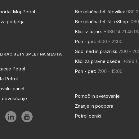
portal Moj Petrol
Brezplačna tel. številka:
080 2
za podjetja
Brezplačna tel. št. eShop:
080
Klici iz tujine:
+386 14 71 45 9
Pon - pet:
6:00 - 21:00
Sob, ned in prazniki:
7:00 - 20
LIKACIJE IN SPLETNA MESTA
Klici za pravne osebe:
+386 1
kacije Petrol
Pon - pet:
7:00 - 15:00
a Petrol
ovalni panel
Pomoč in svetovanje
S obveščanje
Znanje in podpora
Petrol ceniki