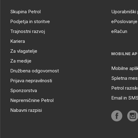
Skupina Petrol
Uporabniški 
Podjetja in storitve
ePoslovanje 
Trajnostni razvoj
eRačun
Kariera
Za vlagatelje
MOBILNE AP
Za medije
Mobilne apli
Družbena odgovornost
Spletna mest
Prijava nepravilnosti
Petrol razisk
Sponzorstva
Email in SM
Nepremičnine Petrol
Nabavni razpisi