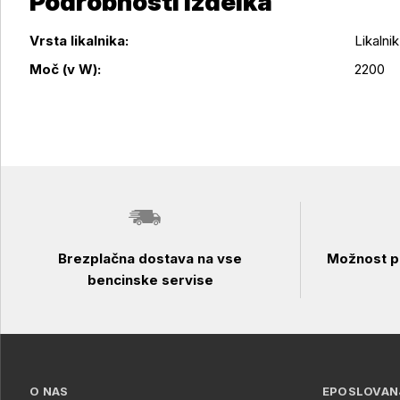
Podrobnosti izdelka
Vrsta likalnika:
Likalnik
Podrobnosti izdelka
Moč (v W):
2200
Brezplačna dostava na vse
Možnost pl
bencinske servise
O NAS
EPOSLOVAN