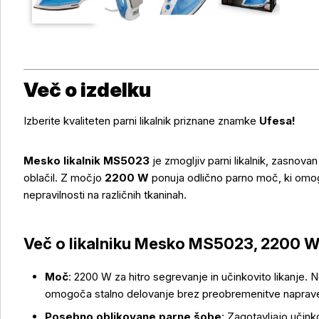
Več o izdelku
Izberite kvaliteten parni likalnik priznane znamke
Ufesa!
Mesko likalnik MS5023
je zmogljiv parni likalnik, zasnovan 
oblačil. Z močjo
2200 W
ponuja odlično parno moč, ki omo
nepravilnosti na različnih tkaninah.
Več o likalniku Mesko MS5023, 2200 W
Moč
: 2200 W za hitro segrevanje in učinkovito likanje
omogoča stalno delovanje brez preobremenitve naprav
Posebno oblikovane parne šobe
: Zagotavljajo učin