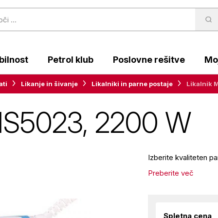
ilnost
Petrol klub
Poslovne rešitve
Moj
ati
Likanje in šivanje
Likalniki in parne postaje
Likalnik
 MS5023, 2200 W
Izberite kvaliteten p
Preberite več
Spletna cena