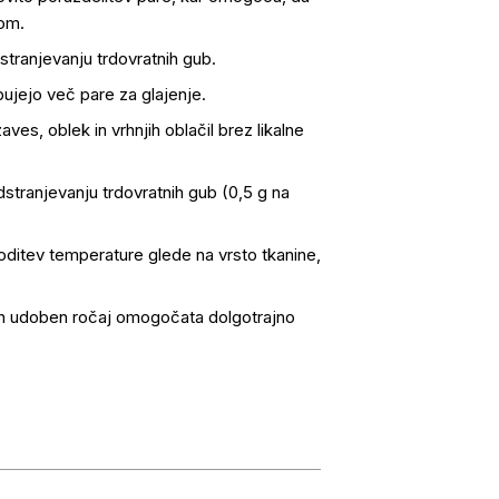
dom.
tranjevanju trdovratnih gub.
bujejo več pare za glajenje.
aves, oblek in vrhnjih oblačil brez likalne
tranjevanju trdovratnih gub (0,5 g na
ditev temperature glede na vrsto tkanine,
in udoben ročaj omogočata dolgotrajno