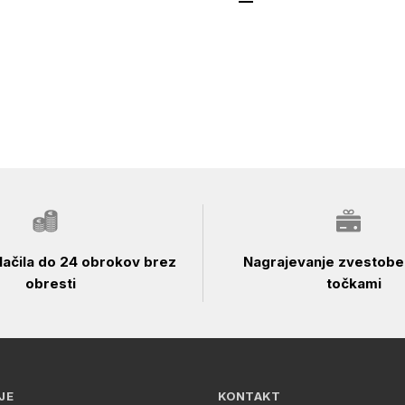
ačila do 24 obrokov brez
Nagrajevanje zvestobe 
obresti
točkami
JE
KONTAKT