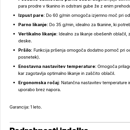
para prodre v tkanino in odstrani gube že z enim preho
Več o izdelku
Izpust pare
: Do 60 g/min omogoča izjemno moč pri ods
Parno likanje
: Do 35 g/min, idealno za tkanine, ki potre
Vertikalno likanje
: Idealno za likanje obešenih oblačil, z
deske.
Pršilo
: Funkcija
pršenja omogoča dodatno pomoč pri ods
posnetek).
Enostavna nastavitev temperature
: Omogoča prilago
kar zagotavlja optimalno likanje in zaščito oblačil.
Ergonomska ročaj
: Natančna nastavitev temperature 
uporabo brez napora.
Garancija: 1 leto.