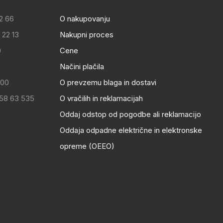
2 66
O nakupovanju
 22 13
Nakupni proces
0
Cene
Načini plačila
:00
O prevzemu blaga in dostavi
 58 63 535
O vračilih in reklamacijah
Oddaj odstop od pogodbe ali reklamacijo
Oddaja odpadne električne in elektronske
opreme (OEEO)