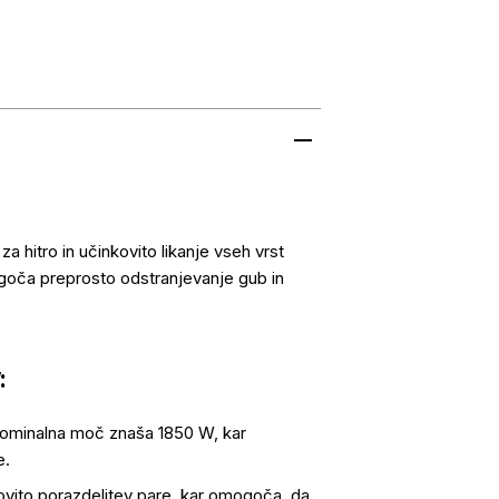
za hitro in učinkovito likanje vseh vrst
goča preprosto odstranjevanje gub in
:
. Nominalna moč znaša 1850 W, kar
e.
kovito porazdelitev pare, kar omogoča, da