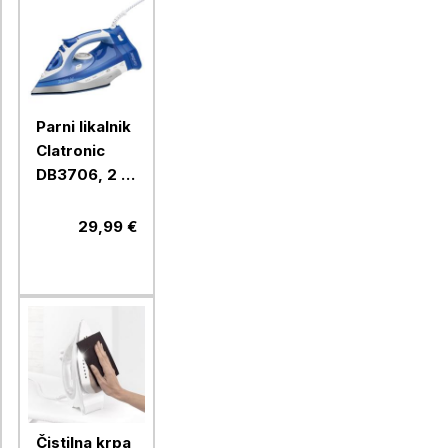
Parni likalnik
Clatronic
DB3706, 2 v
1, žično ali
brezžično
29,99 €
likanje
Čistilna krpa