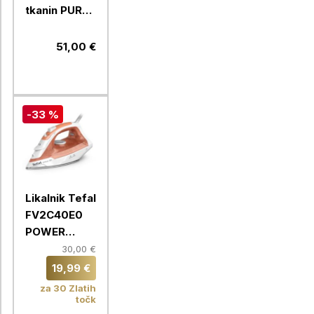
tkanin PURE
POP Tefal
DT2022E1,
51,00 €
koral
-33 %
Likalnik Tefal
FV2C40E0
POWER
VIRTUO
30,00 €
19,99 €
za 30 Zlatih
točk