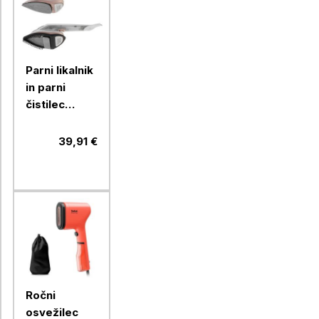
Parni likalnik
in parni
čistilec
oblačil Adler
AD5044, 2v1
39,91 €
Ročni
osvežilec