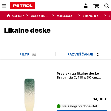
Gospodinjski aparati
Mali gospodinjski aparati
Likanje in šivanje
Li
Likalne deske
RAZVRŠČANJE
FILTRI
Prevleka za likalno desko
Brabantia C, 110 x 30 cm,
pozabljena oaza
14,90 €
Na zalogi pri dobavitelju