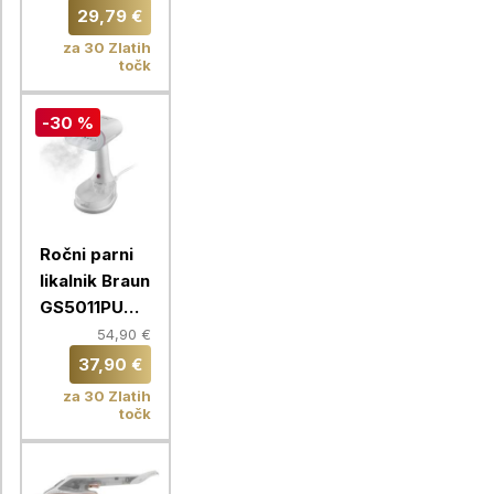
DT2026E1
29,79 €
za 30 Zlatih
točk
-30 %
Ročni parni
likalnik Braun
GS5011PU
QuickSty 5
54,90 €
37,90 €
za 30 Zlatih
točk