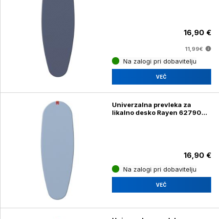
16,90 €
11,99€
Na zalogi pri dobavitelju
VEČ
Univerzalna prevleka za
likalno desko Rayen 627908,
127 x 51 cm
16,90 €
Na zalogi pri dobavitelju
VEČ