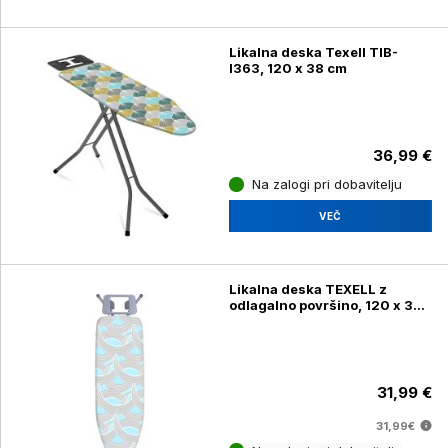
Likalna deska Texell TIB-
I363, 120 x 38 cm
36,99 €
Na zalogi pri dobavitelju
VEČ
Likalna deska TEXELL z
odlagalno površino, 120 x 38
cm, EURO21338E
31,99 €
31,99€