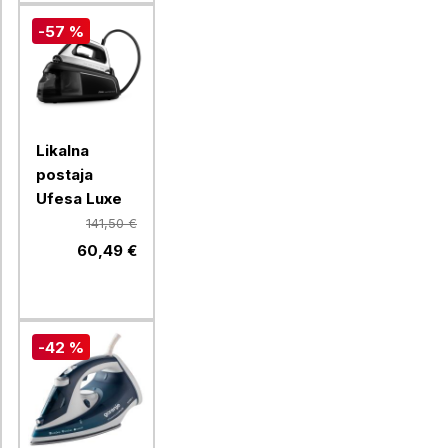
-57 %
Likalna
postaja
Ufesa Luxe
141,50 €
60,49 €
-42 %