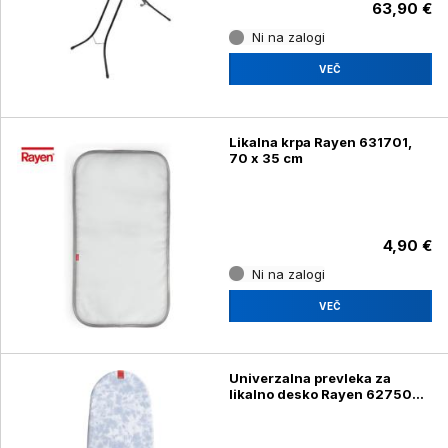
63,90 €
Ni na zalogi
VEČ
Likalna krpa Rayen 631701,
70 x 35 cm
4,90 €
Ni na zalogi
VEČ
Univerzalna prevleka za
likalno desko Rayen 627508
130 x 47 cm