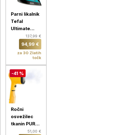
Parni likalnik
Tefal
Ultimate
Pure
137,99 €
FV9844E0
94,99 €
za 30 Zlatih
točk
-41 %
Ročni
osvežilec
tkanin PURE
POP Tefal
51,00 €