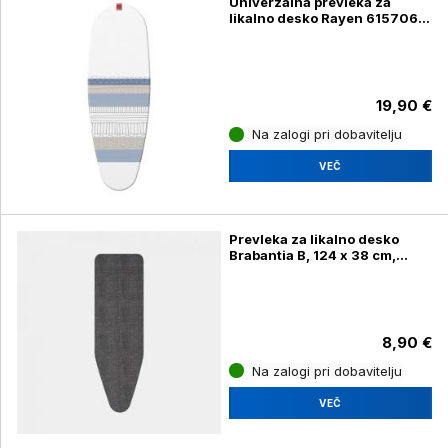
Univerzalna prevleka za
likalno desko Rayen 615706,
130 x 47 cm
19,90 €
Na zalogi pri dobavitelju
VEČ
Prevleka za likalno desko
Brabantia B, 124 x 38 cm,
denim črna
8,90 €
Na zalogi pri dobavitelju
VEČ