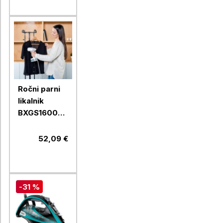
Ročni parni
likalnik
BXGS1600E,
1600 W, 25
g/min
52,09 €
-31 %