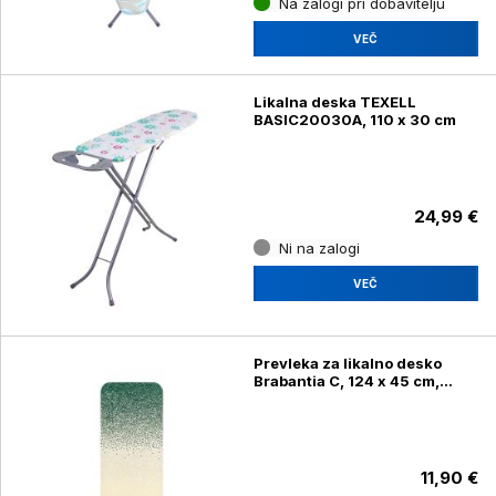
Na zalogi pri dobavitelju
VEČ
Likalna deska TEXELL
BASIC20030A, 110 x 30 cm
24,99 €
Ni na zalogi
VEČ
Prevleka za likalno desko
Brabantia C, 124 x 45 cm,
pozabljena oaza
11,90 €