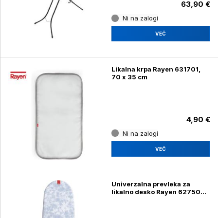
63,90 €
Ni na zalogi
VEČ
Likalna krpa Rayen 631701,
70 x 35 cm
4,90 €
Ni na zalogi
VEČ
Univerzalna prevleka za
likalno desko Rayen 627508
130 x 47 cm