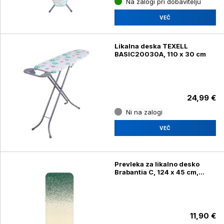
Na zalogi pri dobavitelju
VEČ
Likalna deska TEXELL
BASIC20030A, 110 x 30 cm
24,99 €
Ni na zalogi
VEČ
Prevleka za likalno desko
Brabantia C, 124 x 45 cm,
pozabljena oaza
11,90 €