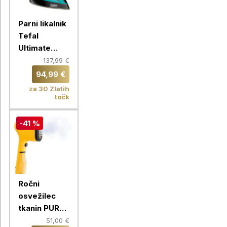
Parni likalnik
Tefal
Ultimate
Pure
137,99 €
FV9844E0
94,99 €
za 30 Zlatih
točk
-41 %
Ročni
osvežilec
tkanin PURE
POP Tefal
51,00 €