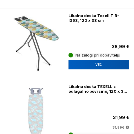
Likalna deska Texell TIB-
I363, 120 x 38 cm
36,99 €
Na zalogi pri dobavitelju
VEČ
Likalna deska TEXELL z
odlagalno površino, 120 x 38
cm, EURO21338E
31,99 €
31,99€