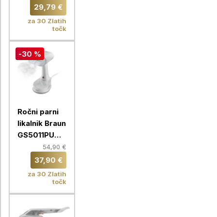
DT2026E1
29,79 €
za 30 Zlatih
točk
-30 %
Ročni parni
likalnik Braun
GS5011PU
QuickSty 5
54,90 €
37,90 €
za 30 Zlatih
točk