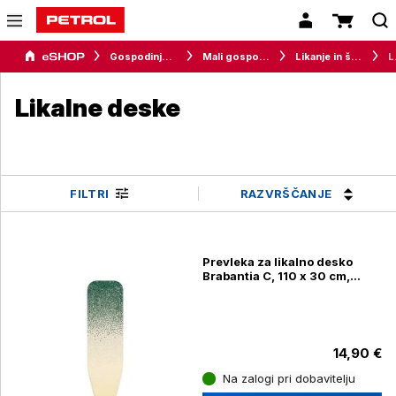
Gospodinjski aparati
Mali gospodinjski aparati
Likanje in šivanje
Li
Likalne deske
RAZVRŠČANJE
FILTRI
Prevleka za likalno desko
Brabantia C, 110 x 30 cm,
pozabljena oaza
14,90 €
Na zalogi pri dobavitelju