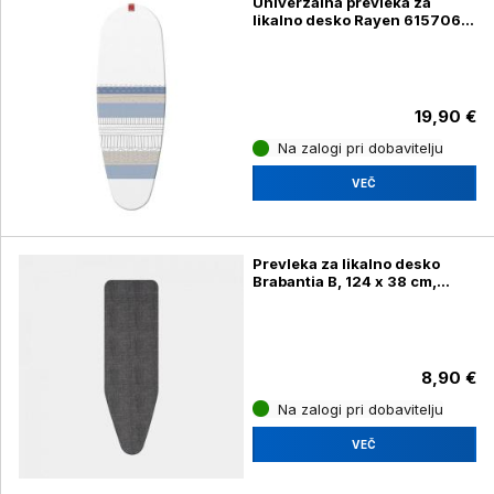
Univerzalna prevleka za
likalno desko Rayen 615706,
130 x 47 cm
19,90 €
Na zalogi pri dobavitelju
VEČ
Prevleka za likalno desko
Brabantia B, 124 x 38 cm,
denim črna
8,90 €
Na zalogi pri dobavitelju
VEČ