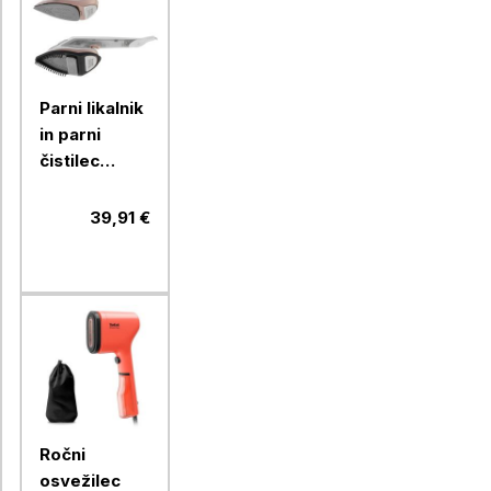
Parni likalnik
in parni
čistilec
oblačil Adler
AD5044, 2v1
39,91 €
Ročni
osvežilec