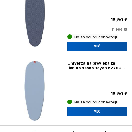
16,90 €
11,99€
Na zalogi pri dobavitelju
VEČ
Univerzalna prevleka za
likalno desko Rayen 627908,
127 x 51 cm
16,90 €
Na zalogi pri dobavitelju
VEČ