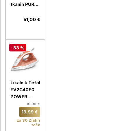
tkanin PURE
POP Tefal
DT2022E1,
51,00 €
koral
-33 %
Likalnik Tefal
FV2C40E0
POWER
VIRTUO
30,00 €
19,99 €
za 30 Zlatih
točk