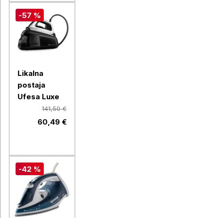
-57 %
Likalna
postaja
Ufesa Luxe
141,50 €
60,49 €
-42 %