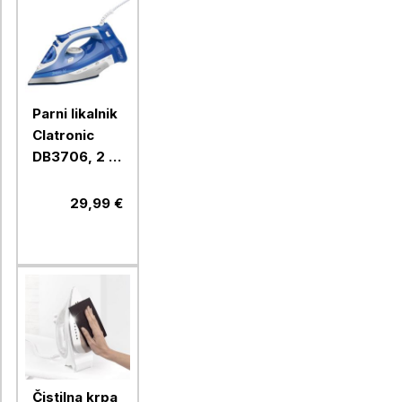
Parni likalnik
Clatronic
DB3706, 2 v
1, žično ali
brezžično
29,99 €
likanje
Čistilna krpa