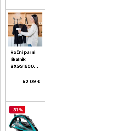
Ročni parni
likalnik
BXGS1600E,
1600 W, 25
g/min
52,09 €
-31 %