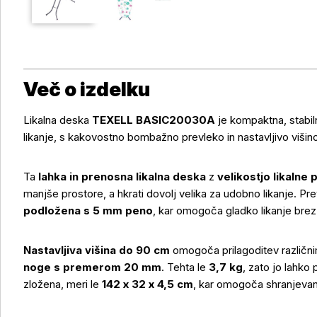
Več o izdelku
Likalna deska
TEXELL BASIC20030A
je kompaktna, stabil
likanje, s kakovostno bombažno prevleko in nastavljivo višin
Ta
lahka in prenosna likalna deska
z
velikostjo likalne
manjše prostore, a hkrati dovolj velika za udobno likanje. Pre
podložena s 5 mm peno
, kar omogoča gladko likanje brez
Nastavljiva višina do 90 cm
omogoča prilagoditev različni
noge s premerom 20 mm
. Tehta le
3,7 kg
, zato jo lahko 
zložena, meri le
142 x 32 x 4,5 cm
, kar omogoča shranjevanj