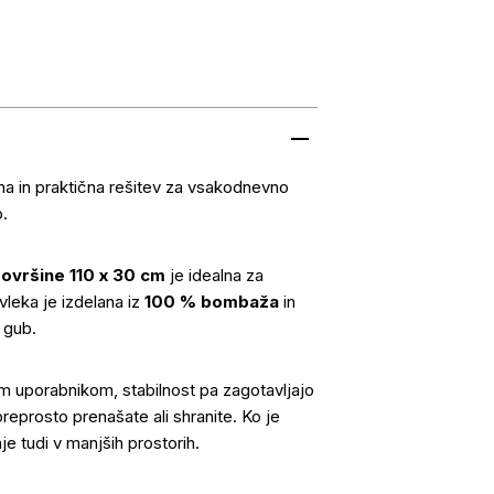
na in praktična rešitev za vsakodnevno
o.
 površine 110 x 30 cm
je idealna za
vleka je izdelana iz
100 % bombaža
in
 gub.
m uporabnikom, stabilnost pa zagotavljajo
preprosto prenašate ali shranite. Ko je
e tudi v manjših prostorih.