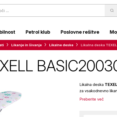
ilnost
Petrol klub
Poslovne rešitve
Moj
ati
Likanje in šivanje
Likalne deske
Likalna deska TEXE
EXELL BASIC20030
Likalna deska
TEXEL
za vsakodnevno likan
Preberite več