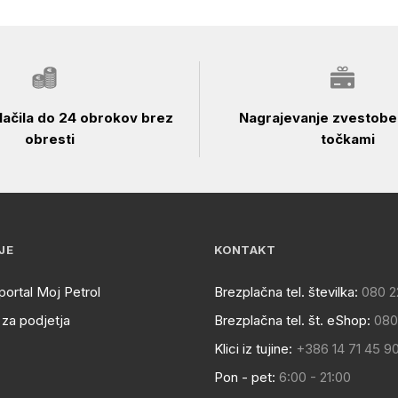
ačila do 24 obrokov brez
Nagrajevanje zvestobe 
obresti
točkami
JE
KONTAKT
portal Moj Petrol
Brezplačna tel. številka:
080 2
za podjetja
Brezplačna tel. št. eShop:
080
Klici iz tujine:
+386 14 71 45 9
Pon - pet:
6:00 - 21:00