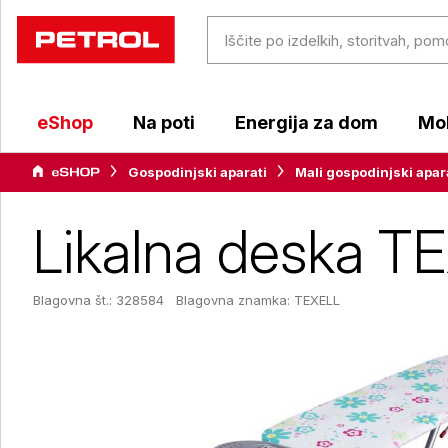
eShop
Na poti
Energija za dom
Mob
Gospodinjski aparati
Mali gospodinjski apar
Likalna deska T
Blagovna št.: 328584
Blagovna znamka:
TEXELL