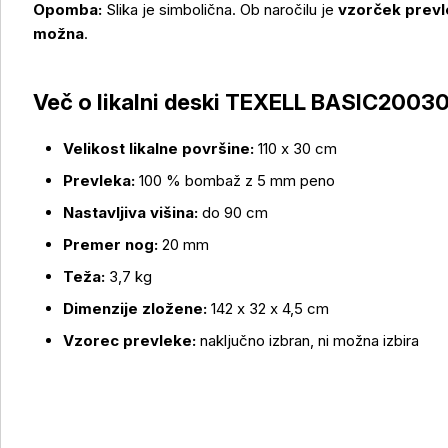
Opomba:
Slika je simbolična. Ob naročilu je
vzorček prevl
možna
.
Več o izdelku
Več o likalni deski TEXELL BASIC20030
Velikost likalne površine:
110 x 30 cm
Prevleka:
100 % bombaž z 5 mm peno
Nastavljiva višina:
do 90 cm
Premer nog:
20 mm
Teža:
3,7 kg
Dimenzije zložene:
142 x 32 x 4,5 cm
Vzorec prevleke:
naključno izbran, ni možna izbira