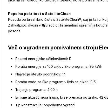
pike na tla. Rdečo, ko deluje, in zeleno, ko je pomivanje kon
Popolna pokritost s SatelliteClean
Posoda bo brezhibno čista s SatelliteClean®, saj je ta funkci
Zahvaljujoč dvojni vrtljivi ročici, ki nenehno spreminja kot pr
posoda.
Več o izdelku
Več o vgradnem pomivalnem stroju Elec
Razred energijske učinkovitosti: D
Poraba energije za 100 ciklov Eko programa: 85 kWh
Največje število pogrinjkov: 14
Poraba vode za Eko program v litrih na cikel: 10,5 l
Trajanje programa: 4:00 h
Emisije akustičnega hrupa, ki se prenaša po zraku: 42 d
Tip konstrukcije: popolnoma vgradni