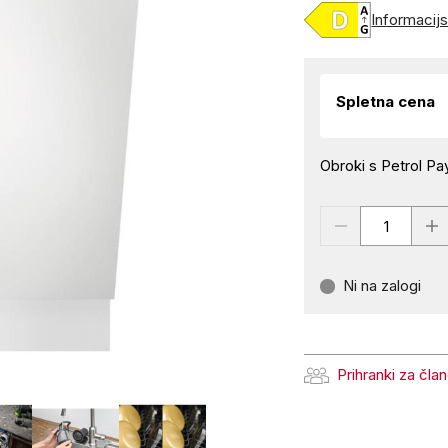
Informacijsk
Spletna cena
Obroki s Petrol Pay
Ni na zalogi
Prihranki za čla
Prihranki za člane Pe