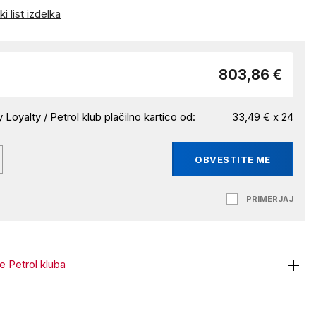
i list izdelka
803,86 €
 Loyalty / Petrol klub plačilno kartico od:
33,49 € x 24
OBVESTITE ME
PRIMERJAJ
ne Petrol kluba
trol kluba