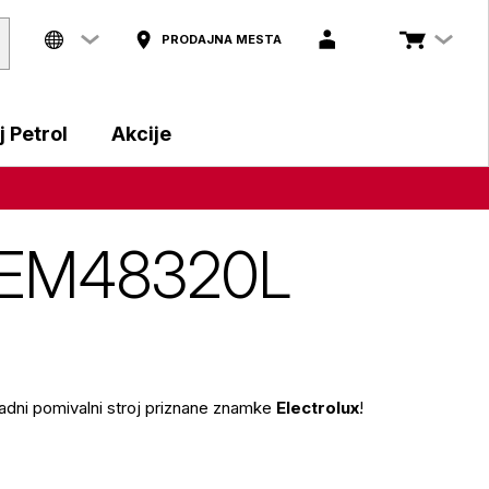
PRODAJNA MESTA
 Petrol
Akcije
x EEM48320L
gradni pomivalni stroj priznane znamke
Electrolux
!