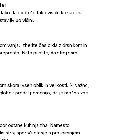
der
tako da bodo še tako visoki kozarci na
avljiv po višini.
omivanja. Izberite čas cikla z drsnikom in
preprosto. Nato pustite, da stroj sam
 skoraj vseh oblik in velikosti. Ni važno,
i in globok predal pomenijo, da je možno vse
oor ostane kuhinja tiha. Namesto
ni stroj sporoči stanje s projiciranjem