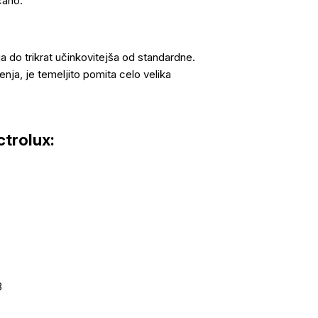
čano.
ja do trikrat učinkovitejša od standardne.
šenja, je temeljito pomita celo velika
trolux:
B