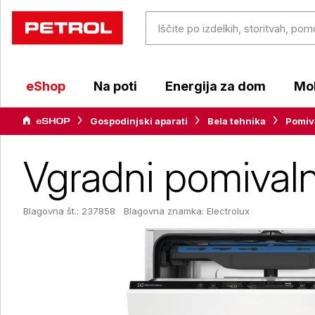
eShop
Na poti
Energija za dom
Mob
Gospodinjski aparati
Bela tehnika
Pomiva
Vgradni pomivaln
Blagovna št.: 237858
Blagovna znamka:
Electrolux