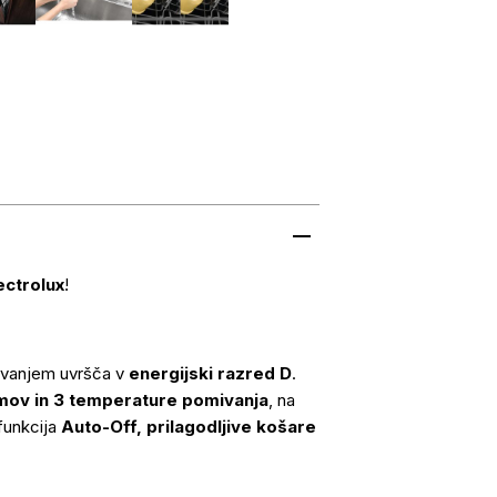
ectrolux
!
ovanjem uvršča v
energijski razred D
.
mov in 3 temperature pomivanja
, na
 funkcija
Auto-Off, prilagodljive košare