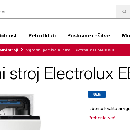
ilnost
Petrol klub
Poslovne rešitve
Moj
lni stroji
Vgradni pomivalni stroj Electrolux EEM48320L
i stroj Electrolu
Izberite kvalitetni v
Preberite več