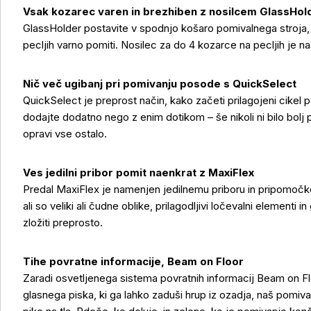
Vsak kozarec varen in brezhiben z nosilcem GlassHol
GlassHolder postavite v spodnjo košaro pomivalnega stroja, 
pecljih varno pomiti. Nosilec za do 4 kozarce na pecljih je nast
Nič več ugibanj pri pomivanju posode s QuickSelect
QuickSelect je preprost način, kako začeti prilagojeni cikel p
dodajte dodatno nego z enim dotikom – še nikoli ni bilo bolj 
opravi vse ostalo.
Ves jedilni pribor pomit naenkrat z MaxiFlex
Predal MaxiFlex je namenjen jedilnemu priboru in pripomočkom
ali so veliki ali čudne oblike, prilagodljivi ločevalni element
zložiti preprosto.
Tihe povratne informacije, Beam on Floor
Zaradi osvetljenega sistema povratnih informacij Beam on Fl
glasnega piska, ki ga lahko zaduši hrup iz ozadja, naš pomival