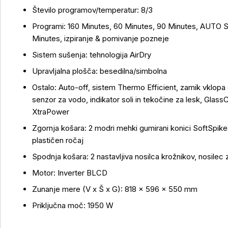
Število programov/temperatur: 8/3
Programi: 160 Minutes, 60 Minutes, 90 Minutes, AUTO 
Minutes, izpiranje & pomivanje pozneje
Sistem sušenja: tehnologija AirDry
Upravljalna plošča: besedilna/simbolna
Ostalo: Auto-off, sistem Thermo Efficient, zamik vklopa o
senzor za vodo, indikator soli in tekočine za lesk, Glas
XtraPower
Zgornja košara: 2 modri mehki gumirani konici SoftSpikes,
plastičen ročaj
Spodnja košara: 2 nastavljiva nosilca krožnikov, nosilec
Motor: Inverter BLCD
Zunanje mere (V x Š x G): 818 × 596 × 550 mm
Priključna moč: 1950 W