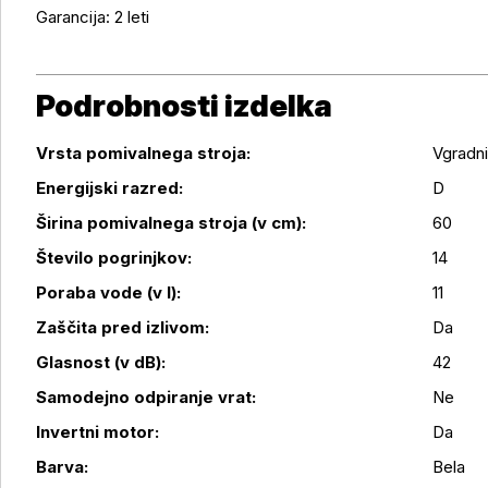
Garancija: 2 leti
Podrobnosti izdelka
Vrsta pomivalnega stroja:
Vgradni
Energijski razred:
D
Širina pomivalnega stroja (v cm):
60
Število pogrinjkov:
14
Poraba vode (v l):
11
Podrobnosti izdelka
Zaščita pred izlivom:
Da
Glasnost (v dB):
42
Samodejno odpiranje vrat:
Ne
Invertni motor:
Da
Barva:
Bela