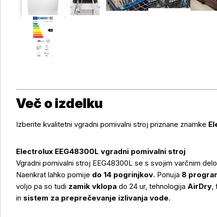
Več o izdelku
Izberite kvalitetni vgradni pomivalni stroj priznane znamke
El
Electrolux EEG48300L vgradni pomivalni stroj
Vgradni pomivalni stroj EEG48300L se s svojim varčnim del
Naenkrat lahko pomije
do 14 pogrinjkov
. Ponuja
8 progra
voljo pa so tudi
zamik vklopa
do 24 ur, tehnologija
AirDry
,
in
sistem za preprečevanje izlivanja vode
.