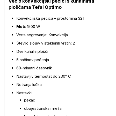
Več o konvekcijski pečici s kuhalnima
ploščama Tefal Optimo
Konvekcijska pečica - prostornina 32 l
Moč
: 1500 W
Vrsta segrevanja: Konvekcija
Število slojev v steklenih vratih: 2
Dve kuhalni plošči
5 načinov pečenja
60-minutni časovnik
Nastavljiv termostat do 230° C
Notranja lučka
Nastavki:
pekač
obojestranska mreža