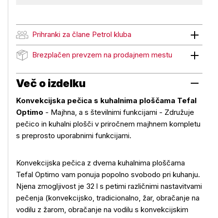
Prihranki za člane Petrol kluba
Prihranki za člane Petrol kluba
Brezplačen prevzem na prodajnem mestu
Brezplačen prevzem na prodajnem mestu
Več o izdelku
Konvekcijska pečica s kuhalnima ploščama Tefal
Optimo
- Majhna, a s številnimi funkcijami - Združuje
pečico in kuhalni plošči v priročnem majhnem kompletu
s preprosto uporabnimi funkcijami.
Konvekcijska pečica z dvema kuhalnima ploščama
Tefal Optimo vam ponuja popolno svobodo pri kuhanju.
Njena zmogljivost je 32 l s petimi različnimi nastavitvami
pečenja (konvekcijsko, tradicionalno, žar, obračanje na
vodilu z žarom, obračanje na vodilu s konvekcijskim