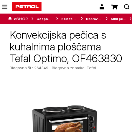
Gospodinjski aparati
Bela tehnika
Naprave za kuhanje
Mini pečice
Konvekcijska pečica s
kuhalnima ploščama
Tefal Optimo, OF463830
Blagovna št.: 264349
Blagovna znamka:
Tefal