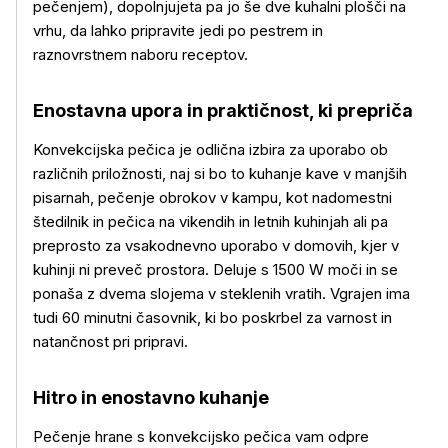
pečenjem), dopolnjujeta pa jo še dve kuhalni plošči na
vrhu, da lahko pripravite jedi po pestrem in
raznovrstnem naboru receptov.
Enostavna upora in praktičnost, ki prepriča
Konvekcijska pečica je odlična izbira za uporabo ob
različnih priložnosti, naj si bo to kuhanje kave v manjših
pisarnah, pečenje obrokov v kampu, kot nadomestni
štedilnik in pečica na vikendih in letnih kuhinjah ali pa
preprosto za vsakodnevno uporabo v domovih, kjer v
kuhinji ni preveč prostora. Deluje s 1500 W moči in se
ponaša z dvema slojema v steklenih vratih. Vgrajen ima
tudi 60 minutni časovnik, ki bo poskrbel za varnost in
natančnost pri pripravi.
Hitro in enostavno kuhanje
Pečenje hrane s konvekcijsko pečica vam odpre