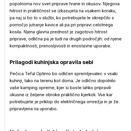
popolnoma nov svet priprave hrane in okusov. Njegova
hitrost in praktičnost se izkazujeta na vsakem koraku,
pa naj si bo to v službi, ko potrebujete le okrepčilo s
pomočjo jutranje kavice ali pa pri pripravi celotnega
kosila. Njena glavna prednost je zagotovo hitrost
priprave, odlična pa je tudi na drugih področjih: od njene
Več o izdelku
kompaktnosti, prenosljivosti in enostavne uporabe.
Prilagodi kuhinjska opravila sebi
Pečica Tefal Optimo bo odličen spremljevalec v vsaki
kuhinji, tako na terenu kot doma. Je odlično dopolnilo
vaše kamping opreme, kjer si boste lahko pripravili
okusne iz željene obroke praktično kjerkoli. Vse kar
potrebujete je priklop do električnega omrežja in je že
pripravljena na uporabo.