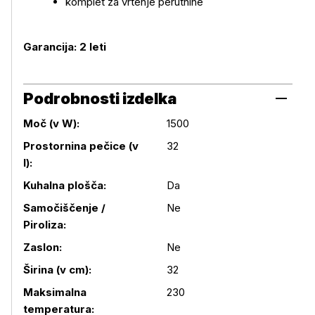
komplet za vrtenje perutnine
Garancija: 2 leti
Podrobnosti izdelka
Moč (v W):
1500
Prostornina pečice (v
32
l):
Kuhalna plošča:
Da
Samočiščenje /
Ne
Piroliza:
Podrobnosti izdelka
Zaslon:
Ne
Širina (v cm):
32
Maksimalna
230
temperatura: