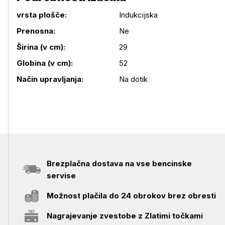
vrsta plošče:
Indukcijska
Prenosna:
Ne
Podrobnosti izdelka
Širina (v cm):
29
Globina (v cm):
52
Način upravljanja:
Na dotik
Brezplačna dostava na vse bencinske
servise
Možnost plačila do 24 obrokov brez obresti
Nagrajevanje zvestobe z Zlatimi točkami