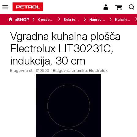
Gospodinjski aparati
Bela tehnika
Naprave za kuhanje
Kuhalne plošče
Vgradna kuhalna plošča
Electrolux LIT30231C,
indukcija, 30 cm
Blagovna št.: 310590
Blagovna znamka:
Electrolux