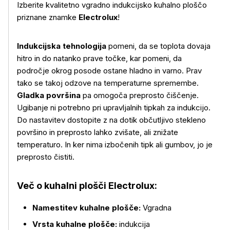
Izberite kvalitetno vgradno indukcijsko kuhalno ploščo
priznane znamke
Electrolux
!
Indukcijska tehnologija
pomeni, da se toplota dovaja
hitro in do natanko prave točke, kar pomeni, da
področje okrog posode ostane hladno in varno. Prav
tako se takoj odzove na temperaturne spremembe.
Gladka površina
pa omogoča preprosto čiščenje.
Ugibanje ni potrebno pri upravljalnih tipkah za indukcijo.
Do nastavitev dostopite z na dotik občutljivo stekleno
površino in preprosto lahko zvišate, ali znižate
temperaturo. In ker nima izbočenih tipk ali gumbov, jo je
preprosto čistiti.
Več o kuhalni plošči Electrolux:
Namestitev kuhalne plošče:
Vgradna
Več o izdelku
Vrsta kuhalne plošče:
indukcija