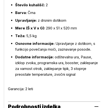
Število kuhališč:
2
Barva:
Črna
Upravljanje:
z drsnim dotikom
Mere (Š x V x G):
290 x 51 x 520 mm
Teža:
5,5 kg
Osnovne informacije:
Upravljanje z dotikom, s
funkcijo povečanja moči, zaznavanje posode.
Dodatne informacije:
odštevalna ura, Pause,
izklop zvoka, programska ura, booster, zaklepanje
za varnost otrok, zaklepanje tipk, 3 stopnje
preostale temperature, zvočni signal
Garancija: 2 leti
Podrobnosti izdelka