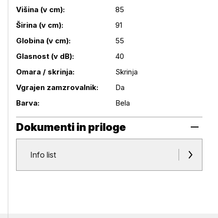
Podrobnosti izdelka
Višina (v cm):
85
Širina (v cm):
91
Globina (v cm):
55
Glasnost (v dB):
40
Omara / skrinja:
Skrinja
Vgrajen zamzrovalnik:
Da
Barva:
Bela
Dokumenti in priloge
Dokumenti in priloge
Info list