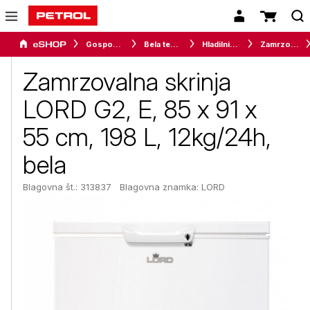
Gospodinjski aparati
Bela tehnika
Hladilniki in zamrzovalniki
Zamrzovalne omare in skrinje
Zamrzovalna skrinja
LORD G2, E, 85 x 91 x
55 cm, 198 L, 12kg/24h,
bela
Blagovna št.: 313837
Blagovna znamka:
LORD