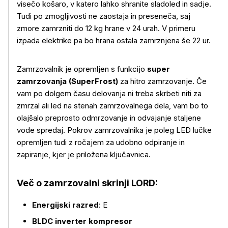
visečo košaro, v katero lahko shranite sladoled in sadje.
Tudi po zmogljivosti ne zaostaja in preseneča, saj
zmore zamrzniti do 12 kg hrane v 24 urah. V primeru
izpada elektrike pa bo hrana ostala zamrznjena še 22 ur.
Zamrzovalnik je opremljen s funkcijo
super
zamrzovanja (SuperFrost)
za hitro zamrzovanje. Če
vam po dolgem času delovanja ni treba skrbeti niti za
zmrzal ali led na stenah zamrzovalnega dela, vam bo to
olajšalo preprosto odmrzovanje in odvajanje staljene
vode spredaj. Pokrov zamrzovalnika je poleg LED lučke
opremljen tudi z ročajem za udobno odpiranje in
zapiranje, kjer je priložena ključavnica.
Več o izdelku
Več o zamrzovalni skrinji LORD:
Energijski razred
: E
BLDC inverter kompresor