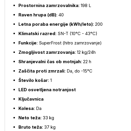
Prostornina zamrzovalnika
: 198 L
Raven hrupa (dB)
: 40
Letna poraba energije (kWh/leto)
: 200
Klimatski razred
: SN-T (10°C - 43°C)
Funkcije
: SuperFrost (hitro zamrzovanje)
Zmogljivost zamrzovanja
: 12 kg/24h
Shranjevalni čas ob motnjah
: 22 h
Zaščita proti zmrzali
: Da, do -15°C
Število košar
: 1
LED osvetljena notranjost
Ključavnica
Kolesa
: Da
Neto teža
: 33 kg
Bruto teža
: 37 kg