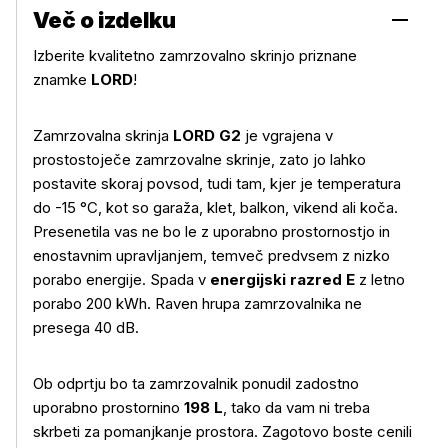
Več o izdelku
Izberite kvalitetno zamrzovalno skrinjo priznane
znamke
LORD
!
Zamrzovalna skrinja
LORD G2
je vgrajena v
prostostoječe zamrzovalne skrinje, zato jo lahko
postavite skoraj povsod, tudi tam, kjer je temperatura
do -15 °C, kot so garaža, klet, balkon, vikend ali koča.
Presenetila vas ne bo le z uporabno prostornostjo in
enostavnim upravljanjem, temveč predvsem z nizko
porabo energije. Spada v
energijski razred E
z letno
porabo 200 kWh. Raven hrupa zamrzovalnika ne
presega 40 dB.
Ob odprtju bo ta zamrzovalnik ponudil zadostno
uporabno prostornino
198 L
, tako da vam ni treba
skrbeti za pomanjkanje prostora. Zagotovo boste cenili