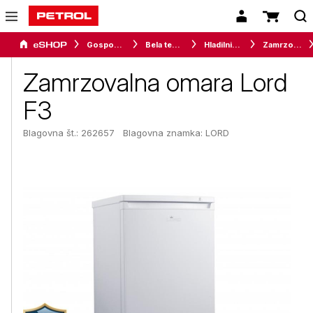
Gospodinjski aparati
Bela tehnika
Hladilniki in zamrzovalniki
Zamrzovalne omare in skrinje
Zamrzovalna omara Lord
F3
Blagovna št.: 262657
Blagovna znamka:
LORD