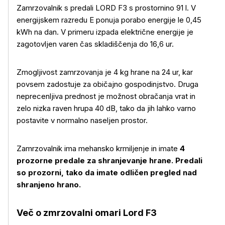
Zamrzovalnik s predali LORD F3 s prostornino 91 l.
V
energijskem razredu E ponuja porabo energije le 0,45
kWh na dan. V primeru izpada električne energije je
zagotovljen varen čas skladiščenja do 16,6 ur.
Zmogljivost zamrzovanja je 4 kg hrane na 24 ur, kar
povsem zadostuje za običajno gospodinjstvo. Druga
neprecenljiva prednost je možnost obračanja vrat in
zelo nizka raven hrupa 40 dB, tako da jih lahko varno
postavite v normalno naseljen prostor.
Zamrzovalnik ima mehansko krmiljenje in imate
4
prozorne predale za shranjevanje hrane. Predali
so prozorni, tako da imate odličen pregled nad
shranjeno hrano.
Več o zmrzovalni omari Lord F3