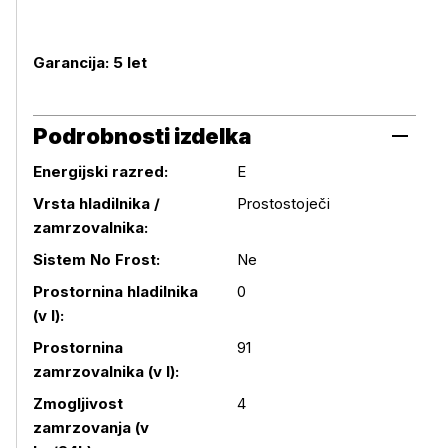
Garancija: 5 let
Podrobnosti izdelka
Energijski razred:
E
Vrsta hladilnika /
Prostostoječi
zamrzovalnika:
Sistem No Frost:
Ne
Prostornina hladilnika
0
(v l):
Prostornina
91
zamrzovalnika (v l):
Zmogljivost
4
Podrobnosti izdelka
zamrzovanja (v