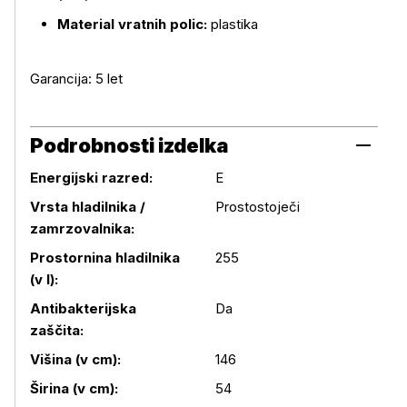
Material vratnih polic:
plastika
Garancija: 5 let
Podrobnosti izdelka
Energijski razred:
E
Vrsta hladilnika /
Prostostoječi
zamrzovalnika:
Prostornina hladilnika
255
(v l):
Antibakterijska
Da
Podrobnosti izdelka
zaščita:
Višina (v cm):
146
Širina (v cm):
54