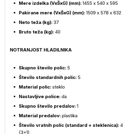
Mere izdelka (VxŠxG) (mm):
1455 x 540 x 595
Pakirane mere (VxŠxG) (mm):
1509 x 578 x 632
Neto teža (kg):
37
Bruto teža (kg):
40
NOTRANJOST HLADILNIKA
Skupno število polic:
5
Število standardnih polic:
5
Material polic:
steklo
Nastavljive police:
da
Skupno število predalov:
1
Material predalov:
plastika
Število vratnih polic (standard + steklenica):
4
(3+1)