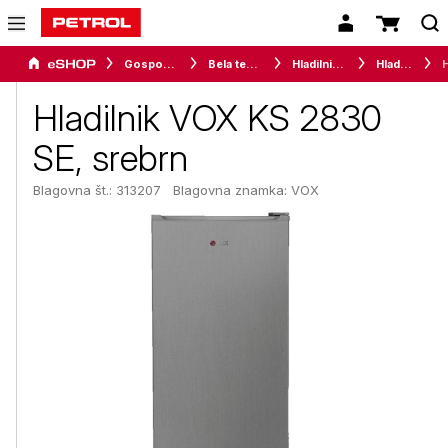
Gospodinjski aparati
Bela tehnika
Hladilniki in zamrzovalniki
Hladilniki
Hladilnik VOX KS 2830
SE, srebrn
Blagovna št.: 313207
Blagovna znamka:
VOX