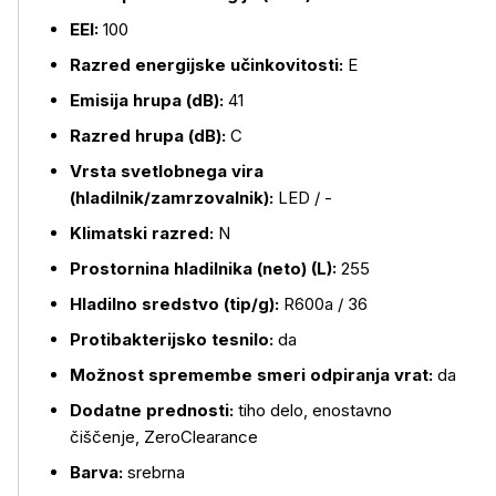
EEI:
100
Razred energijske učinkovitosti:
E
Emisija hrupa (dB):
41
Razred hrupa (dB):
C
Vrsta svetlobnega vira
(hladilnik/zamrzovalnik):
LED / -
Klimatski razred:
N
Prostornina hladilnika (neto) (L):
255
Več o izdelku
Hladilno sredstvo (tip/g):
R600a / 36
Protibakterijsko tesnilo:
da
Možnost spremembe smeri odpiranja vrat:
da
Dodatne prednosti:
tiho delo, enostavno
čiščenje, ZeroClearance
Barva:
srebrna