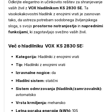
Odkrijte elegantno in učinkovito rešitev za shranjevanje
vaših živil z
VOX hladilnikom KS 2830 SE
. Ta
visokokakovostni hladilnik z enojnimi vrati je zasnovan
tako, da ustreza potrebam sodobnega življenjskega
sloga, s svojo
prostorno notranjostjo
in
naprednimi
funkcijami
, ki zagotavljajo svežino vaših živil.
Več o hladilniku VOX KS 2830 SE:
Kategorija:
Hladilniki z enojnimi vrati
Tip:
Hladilniki z enojnimi vrati
Izravnalne nogice:
da
Hladilni sistem:
statični
Sistem odmrzovanja (hladilnik/zamrzovalnik):
avtomatsko
Vrsta krmiljenja:
mehansko
Letna poraba energije (kWh):
105