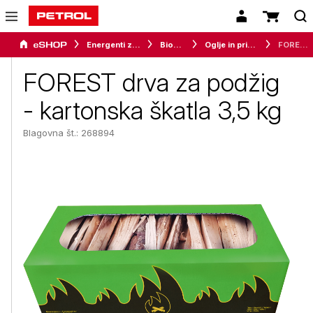
Energenti za dom
Biomasa
Oglje in pripomočki za vžig
FOREST drva za podžig - kartonska škatla 3,5 kg
FOREST drva za podžig
- kartonska škatla 3,5 kg
Blagovna št.: 268894