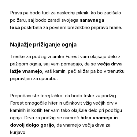
Prava pa bodo tudi za naslednji piknik, ko bo zadišalo
po žaru, saj bodo zaradi svojega
naravnega
lesa
poskrbela za povsem brezskbno pripravo hrane.
Najlažje prižiganje ognja
Treske za podžig znamke Forest vam olajšajo delo z
prižigom ognja, saj vam pomagajo, da se
večja drva
lažje vnamejo
, vaš kamin, peč ali žar pa bo v trenutku
pripravljen za uporabo.
Prepričani ste torej lahko, da bodo trske za podžig
Forest omogočile hiter in učinkovit vžig večjih drv v
kaminih in kotlih ter vam tako olajšale delo pri podžigu
Več o izdelku
ognja. Drva za podžig se namreč
hitro vnamejo in
dovolj dolgo gorijo
, da vnamejo večja drva za
kurjavo.