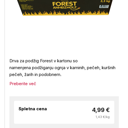
Drva za podžig Forest v kartonu so
namenjena podžiganju ognja v kaminih, pečeh, kuršnih
pečeh, žarih in podobnem.
Preberite več
Spletna cena
4,99 €
1,43 €/kg