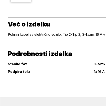
Več o izdelku
Polnilni kabel za električno vozilo, Tip 2-Tip 2, 3-fazni, 16 A v
Več o izdelku
Podrobnosti izdelka
Število faz:
3-fazni
Podrobnosti izdelka
Podpira tok:
1x 16 A