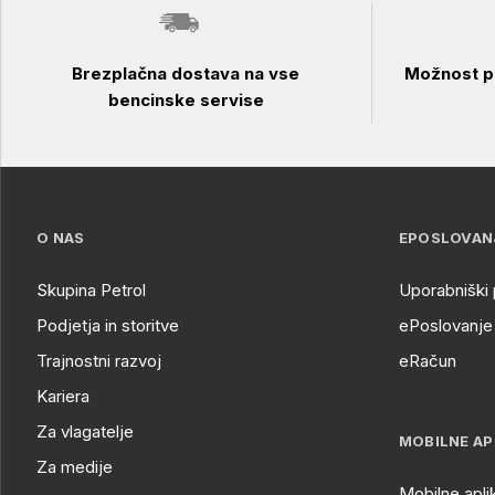
Brezplačna dostava na vse
Možnost pl
bencinske servise
O NAS
EPOSLOVAN
Skupina Petrol
Uporabniški 
Podjetja in storitve
ePoslovanje 
Trajnostni razvoj
eRačun
Kariera
Za vlagatelje
MOBILNE AP
Za medije
Mobilne apli