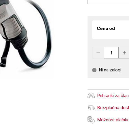
Cena od
Ni na zalogi
Prihranki za čla
Prihranki za člane Pe
Brezplačna dos
Brezplačna dostava
Možnost plačila
Možnost plačila na 