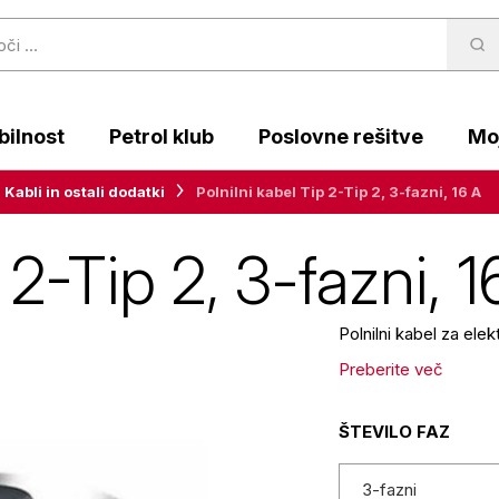
ilnost
Petrol klub
Poslovne rešitve
Moj
Kabli in ostali dodatki
Polnilni kabel Tip 2-Tip 2, 3-fazni, 16 A
 2-Tip 2, 3-fazni, 1
Polnilni kabel za elek
Preberite več
ŠTEVILO FAZ
3-fazni