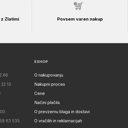
z Zlatimi
Povsem varen nakup
ESHOP
2 66
O nakupovanju
 22 13
Nakupni proces
0
Cene
Načini plačila
:00
O prevzemu blaga in dostavi
 58 63 535
O vračilih in reklamacijah