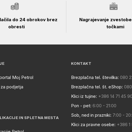
ačila do 24 obrokov brez
Nagrajevanje zvestobe 
obresti
točkami
JE
KONTAKT
portal Moj Petrol
Brezplačna tel. številka:
080 2
za podjetja
Brezplačna tel. št. eShop:
080
Klici iz tujine:
+386 14 71 45 9
Pon - pet:
6:00 - 21:00
Sob, ned in prazniki:
7:00 - 20
LIKACIJE IN SPLETNA MESTA
Klici za pravne osebe:
+386 1
kacije Petrol