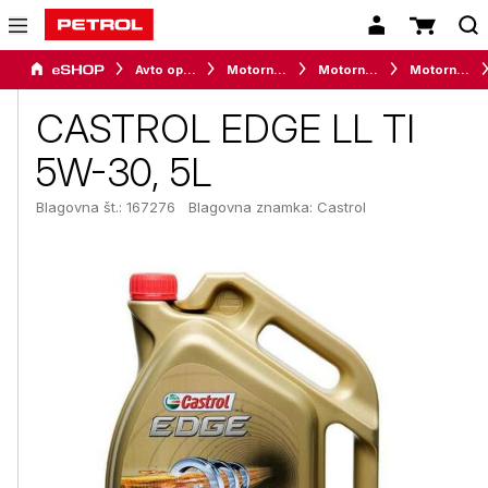
Avto oprema in avtomobilizem
Motorna olja, maziva in tekočine za vozila
Motorna olja
Motorna olja za osebna vozila
CASTROL EDGE LL TI
5W-30, 5L
Blagovna št.: 167276
Blagovna znamka:
Castrol