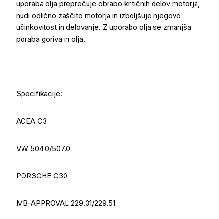
uporaba olja preprečuje obrabo kritičnih delov motorja,
nudi odlično zaščito motorja in izboljšuje njegovo
učinkovitost in delovanje. Z uporabo olja se zmanjša
poraba goriva in olja.
Specifikacije:
Več o izdelku
ACEA C3
VW 504.0/507.0
PORSCHE C30
MB-APPROVAL 229.31/229.51