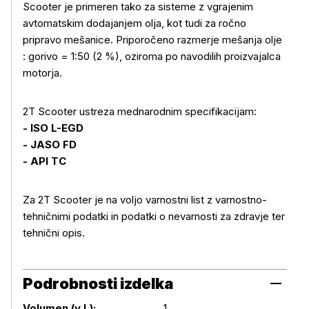
Scooter je primeren tako za sisteme z vgrajenim
avtomatskim dodajanjem olja, kot tudi za ročno
pripravo mešanice. Priporočeno razmerje mešanja olje
: gorivo = 1:50 (2 %), oziroma po navodilih proizvajalca
motorja.
2T Scooter ustreza mednarodnim specifikacijam:
- ISO L-EGD
- JASO FD
- API TC
Za 2T Scooter je na voljo varnostni list z varnostno-
tehničnimi podatki in podatki o nevarnosti za zdravje ter
tehnični opis.
Podrobnosti izdelka
Podrobnosti izdelka
Volumen (v L):
1