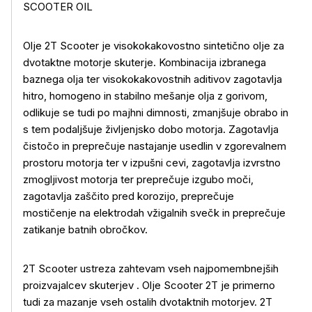
SCOOTER OIL
Olje 2T Scooter je visokokakovostno sintetično olje za
dvotaktne motorje skuterje. Kombinacija izbranega
baznega olja ter visokokakovostnih aditivov zagotavlja
hitro, homogeno in stabilno mešanje olja z gorivom,
odlikuje se tudi po majhni dimnosti, zmanjšuje obrabo in
s tem podaljšuje življenjsko dobo motorja. Zagotavlja
čistočo in preprečuje nastajanje usedlin v zgorevalnem
prostoru motorja ter v izpušni cevi, zagotavlja izvrstno
zmogljivost motorja ter preprečuje izgubo moči,
zagotavlja zaščito pred korozijo, preprečuje
mostičenje na elektrodah vžigalnih svečk in preprečuje
zatikanje batnih obročkov.
Več o izdelku
2T Scooter ustreza zahtevam vseh najpomembnejših
proizvajalcev skuterjev . Olje Scooter 2T je primerno
tudi za mazanje vseh ostalih dvotaktnih motorjev. 2T