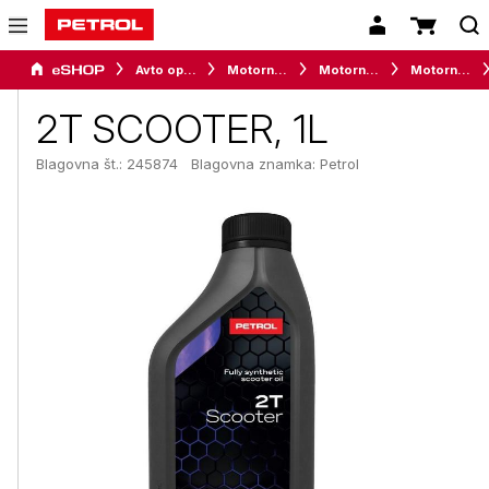
Avto oprema in avtomobilizem
Motorna olja, maziva in tekočine za vozila
Motorna olja
Motorna olja za dvotaktne motorje
2T SCOOTER, 1L
Blagovna št.: 245874
Blagovna znamka:
Petrol