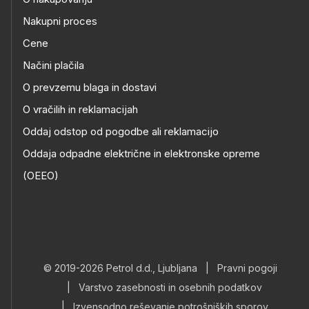
Nakupni proces
Cene
Načini plačila
O prevzemu blaga in dostavi
O vračilih in reklamacijah
Oddaj odstop od pogodbe ali reklamacijo
Oddaja odpadne električne in elektronske opreme
(OEEO)
© 2019-2026 Petrol d.d., Ljubljana
|
Pravni pogoji
|
Varstvo zasebnosti in osebnih podatkov
|
Izvensodno reševanje potrošniških sporov