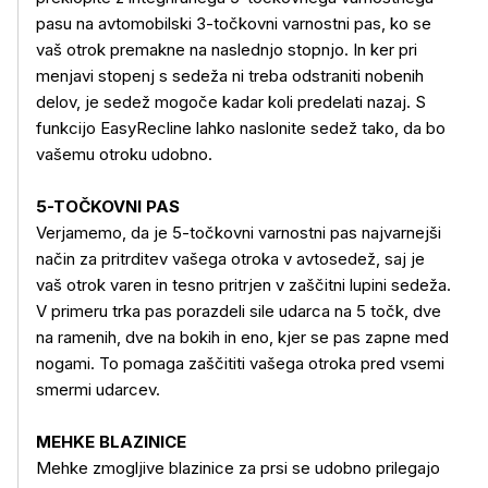
pasu na avtomobilski 3-točkovni varnostni pas, ko se
vaš otrok premakne na naslednjo stopnjo. In ker pri
menjavi stopenj s sedeža ni treba odstraniti nobenih
delov, je sedež mogoče kadar koli predelati nazaj. S
funkcijo EasyRecline lahko naslonite sedež tako, da bo
vašemu otroku udobno.
5-TOČKOVNI PAS
Verjamemo, da je 5-točkovni varnostni pas najvarnejši
način za pritrditev vašega otroka v avtosedež, saj je
vaš otrok varen in tesno pritrjen v zaščitni lupini sedeža.
V primeru trka pas porazdeli sile udarca na 5 točk, dve
na ramenih, dve na bokih in eno, kjer se pas zapne med
nogami. To pomaga zaščititi vašega otroka pred vsemi
smermi udarcev.
MEHKE BLAZINICE
Mehke zmogljive blazinice za prsi se udobno prilegajo