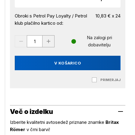
Obroki s Petrol Pay Loyalty / Petrol
10,83 € x 24
klub plačilno kartico od:
Na zalogi pri
dobavitelju
V KOŠARICO
PRIMERJAJ
Več o izdelku
Izberite kvalitetni avtosedež priznane znamke
Britax
Römer
v črni barvi!