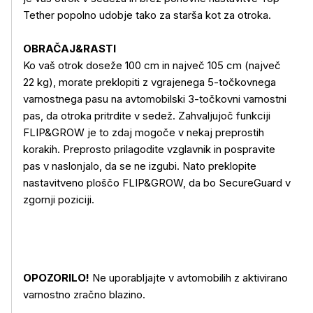
Tether popolno udobje tako za starša kot za otroka.
OBRAČAJ&RASTI
Ko vaš otrok doseže 100 cm in največ 105 cm (največ
22 kg), morate preklopiti z vgrajenega 5-točkovnega
varnostnega pasu na avtomobilski 3-točkovni varnostni
pas, da otroka pritrdite v sedež. Zahvaljujoč funkciji
FLIP&GROW je to zdaj mogoče v nekaj preprostih
korakih. Preprosto prilagodite vzglavnik in pospravite
pas v naslonjalo, da se ne izgubi. Nato preklopite
nastavitveno ploščo FLIP&GROW, da bo SecureGuard v
zgornji poziciji.
OPOZORILO!
Ne uporabljajte v avtomobilih z aktivirano
varnostno zračno blazino.