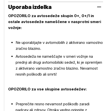
Uporaba izdelka
OPOZORILO za avtosedeže skupin 0+, 0+/1 in
ostale avtosedeže nameščene v nasprotni smeri
vožnje:
Ne uporabljajte v avtomobilih z aktivirano varnostno
zračno blazino.
Avtosedeža ne nameščajte v smeri vožnje na
prednji ali drugi avtomobilski sedež, ki je opremljen
z aktivirano varnostno zračno blazino. Nevarnost
Uporaba izdelka
resnih poškodb ali smrti!
OPOZORILO za vse skupine avtosedežev:
Preprečite resno nevarnost poškodb zaradi
padcev ali zdrsov. Otroka vedno pripnite z