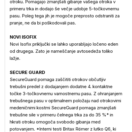
otroku. Pomagajo zmanjšati gibanje vašega otroka v
primeru trka in dodajo še večje udobje 5-točkovnemu
pasu. Poleg tega jih je mogoče preprosto odstraniti za
pranje, ne da bi poškodovali pas.
NOVI ISOFIX
Novi Isofix priključki se lahko uporabljajo ločeno eden
od drugega. Zato je nameščanje avtosedeža toliko
lažje.
SECURE GUARD
SecureGuard pomaga zaščititi otrokov občutljiv
trebušni predel z dodajanjem dodatne 4. kontaktne
točke 3-točkovnemu varnostnemu pasu. Z ohranjanjem
Več o izdelku
trebušnega pasu v optimalnem položaju nad otrokovimi
medeničnimi kostmi SecureGuard pomaga zmanjšati
trebušne sile v primeru čelnega trka za do 35 %* in
hkrati otroku omogoča svobodo gibanja med
potovanjem. *Interni testi Britax Römer z lutko Q6, ki