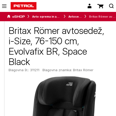
Avto oprema in avtomobilizem
Avtosedeži
Britax Römer avtosedež, i-Size, 76-150 cm, Evolvafix BR, Space Black
Britax Römer avtosedež,
i-Size, 76-150 cm,
Evolvafix BR, Space
Black
Blagovna št.: 311211
Blagovna znamka:
Britax Römer