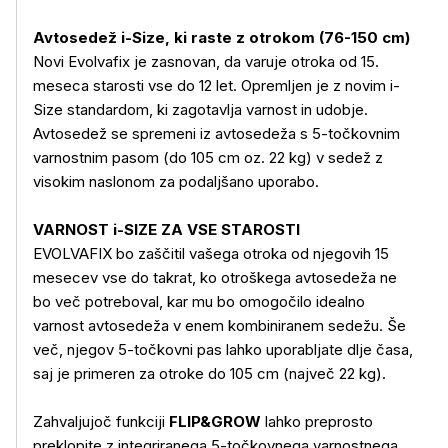
Avtosedež i-Size, ki raste z otrokom (76-150 cm)
Novi Evolvafix je zasnovan, da varuje otroka od 15.
meseca starosti vse do 12 let. Opremljen je z novim i-
Size standardom, ki zagotavlja varnost in udobje.
Avtosedež se spremeni iz avtosedeža s 5-točkovnim
varnostnim pasom (do 105 cm oz. 22 kg) v sedež z
visokim naslonom za podaljšano uporabo.
VARNOST i-SIZE ZA VSE STAROSTI
EVOLVAFIX bo zaščitil vašega otroka od njegovih 15
mesecev vse do takrat, ko otroškega avtosedeža ne
bo več potreboval, kar mu bo omogočilo idealno
varnost avtosedeža v enem kombiniranem sedežu. Še
več, njegov 5-točkovni pas lahko uporabljate dlje časa,
saj je primeren za otroke do 105 cm (največ 22 kg).
Zahvaljujoč funkciji
FLIP&GROW
lahko preprosto
preklopite z integriranega 5-točkovnega varnostnega