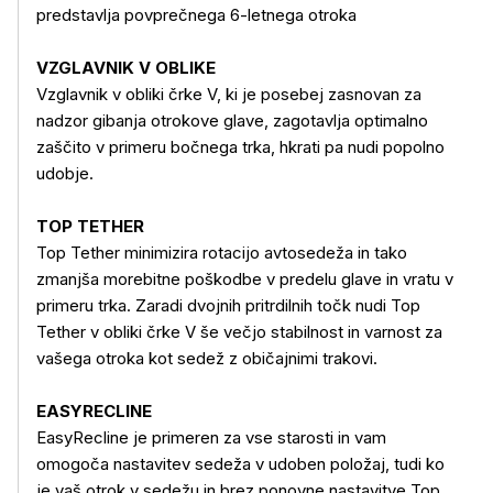
predstavlja povprečnega 6-letnega otroka
VZGLAVNIK V OBLIKE
Vzglavnik v obliki črke V, ki je posebej zasnovan za
nadzor gibanja otrokove glave, zagotavlja optimalno
zaščito v primeru bočnega trka, hkrati pa nudi popolno
udobje.
TOP TETHER
Top Tether minimizira rotacijo avtosedeža in tako
zmanjša morebitne poškodbe v predelu glave in vratu v
primeru trka. Zaradi dvojnih pritrdilnih točk nudi Top
Tether v obliki črke V še večjo stabilnost in varnost za
vašega otroka kot sedež z običajnimi trakovi.
EASYRECLINE
EasyRecline je primeren za vse starosti in vam
omogoča nastavitev sedeža v udoben položaj, tudi ko
je vaš otrok v sedežu in brez ponovne nastavitve Top