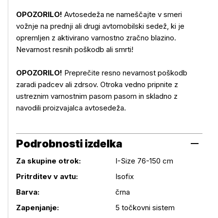
OPOZORILO!
Avtosedeža ne nameščajte v smeri
vožnje na prednji ali drugi avtomobilski sedež, ki je
opremljen z aktivirano varnostno zračno blazino.
Nevarnost resnih poškodb ali smrti!
OPOZORILO!
Preprečite resno nevarnost poškodb
zaradi padcev ali zdrsov. Otroka vedno pripnite z
ustreznim varnostnim pasom pasom in skladno z
navodili proizvajalca avtosedeža.
Podrobnosti izdelka
Za skupine otrok:
I-Size 76-150 cm
Pritrditev v avtu:
Isofix
Podrobnosti izdelka
Barva:
črna
Zapenjanje:
5 točkovni sistem