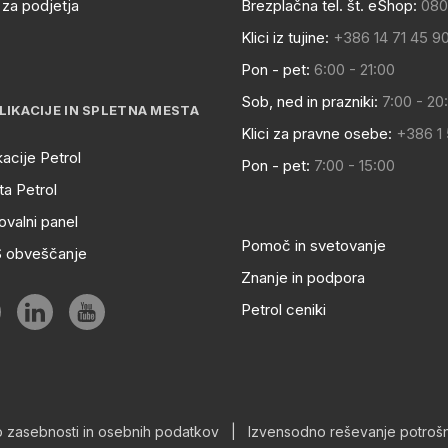
za podjetja
Brezplačna tel. št. eShop:
080
Klici iz tujine:
+386 14 71 45 9
Pon - pet:
6:00 - 21:00
Sob, ned in prazniki:
7:00 - 20
LIKACIJE IN SPLETNA MESTA
Klici za pravne osebe:
+386 1
kacije Petrol
Pon - pet:
7:00 - 15:00
a Petrol
ovalni panel
Pomoč in svetovanje
S obveščanje
Znanje in podpora
Petrol ceniki
o zasebnosti in osebnih podatkov
|
Izvensodno reševanje potrošn