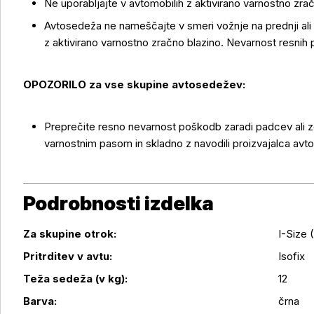
Ne uporabljajte v avtomobilih z aktivirano varnostno zrač
Avtosedeža ne nameščajte v smeri vožnje na prednji ali 
z aktivirano varnostno zračno blazino. Nevarnost resnih 
OPOZORILO za vse skupine avtosedežev:
Preprečite resno nevarnost poškodb zaradi padcev ali z
varnostnim pasom in skladno z navodili proizvajalca avt
Podrobnosti izdelka
Za skupine otrok:
I-Size 
Pritrditev v avtu:
Isofix
Podrobnosti izdelka
Teža sedeža (v kg):
12
Barva:
črna