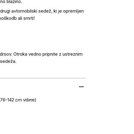
no blazino.
drugi avtomobilski sedež, ki je opremljen
poškodb ali smrti!
drsov. Otroka vedno pripnite z ustreznim
osedeža.
(76-142 cm višine)