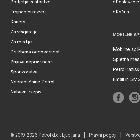
Podjetja in storitve
ePoslovanje 
Trajnostni razvoj
eRačun
Kariera
Za vlagatelje
MOBILNE AP
Za medije
Mobilne apli
Družbena odgovornost
Spletna mest
Prijava nepravilnosti
Petrol razisk
Sponzorstva
Email in SM
Nepremičnine Petrol
Nabavni razpisi
© 2019-2026 Petrol d.d., Ljubljana
|
Pravni pogoji
|
Varstv