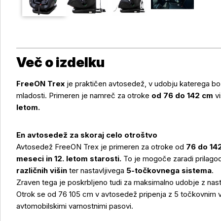
Več o izdelku
FreeON Trex
je praktičen avtosedež, v udobju katerega bo
mladosti. Primeren je namreč za otroke
od 76 do 142 cm
vi
letom.
En avtosedež za skoraj celo otroštvo
Avtosedež FreeON Trex je primeren za otroke od
76 do 142
meseci in 12. letom starosti.
To je mogoče zaradi prilago
različnih višin
ter nastavljivega
5-točkovnega sistema
.
Zraven tega je poskrbljeno tudi za maksimalno udobje z nast
Otrok se od 76 105 cm v avtosedež pripenja z 5 točkovnim 
avtomobilskimi varnostnimi pasovi.