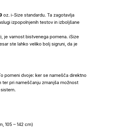
9
oz. i-Size standardu. Ta zagotavlja
ugi izpopolnjenih testov in izboljšane
ti, je varnost bistvenega pomena. iSize
sar ste lahko veliko bolj sigruni, da je
To pomeni dvoje: ker se namešča direktno
ren ter pri nameščanju zmanjša možnost
 sistem.
m, 105 – 142 cm)