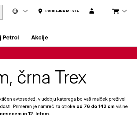
PRODAJNA MESTA
 Petrol
Akcije
, črna Trex
aktičen avtosedež, v udobju katerega bo vaš malček preživel
adosti. Primeren je namreč za otroke
od 76 do 142 cm
višine
 mesecem in 12. letom.