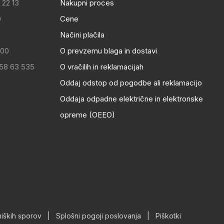
 22 13
Nakupni proces
0
Cene
Načini plačila
:00
O prevzemu blaga in dostavi
 58 63 535
O vračilih in reklamacijah
Oddaj odstop od pogodbe ali reklamacijo
Oddaja odpadne električne in elektronske
opreme (OEEO)
iških sporov
|
Splošni pogoji poslovanja
|
Piškotki