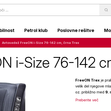
ilnost
Petrol klub
Poslovne rešitve
Moj
Avtosedež FreeON i-Size 76-142 cm, črna Trex
N i-Size 76-142 cm
FreeON Trex
je pr
velik del njegove ml
oz. približno med
9.
Preberite več