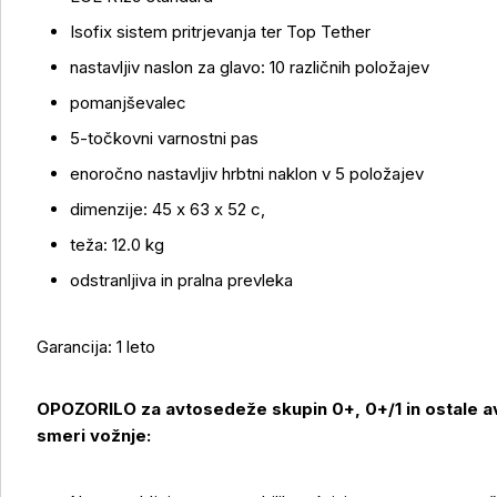
Isofix sistem pritrjevanja ter Top Tether
nastavljiv naslon za glavo: 10 različnih položajev
pomanjševalec
5-točkovni varnostni pas
enoročno nastavljiv hrbtni naklon v 5 položajev
dimenzije: 45 x 63 x 52 c,
teža: 12.0 kg
odstranljiva in pralna prevleka
Garancija: 1 leto
OPOZORILO za avtosedeže skupin 0+, 0+/1 in ostale 
smeri vožnje: