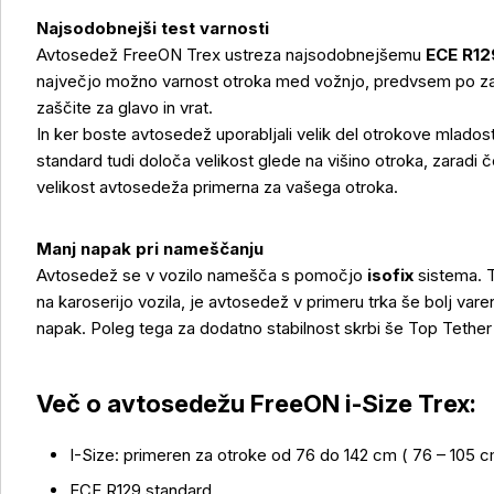
Najsodobnejši test varnosti
Avtosedež FreeON Trex ustreza najsodobnejšemu
ECE R12
največjo možno varnost otroka med vožnjo, predvsem po zasl
zaščite za glavo in vrat.
In ker boste avtosedež uporabljali velik del otrokove mlados
standard tudi določa velikost glede na višino otroka, zaradi če
velikost avtosedeža primerna za vašega otroka.
Manj napak pri nameščanju
Avtosedež se v vozilo namešča s pomočjo
isofix
sistema. 
na karoserijo vozila, je avtosedež v primeru trka še bolj va
napak. Poleg tega za dodatno stabilnost skrbi še Top Tether
Več o avtosedežu FreeON i-Size Trex:
I-Size: primeren za otroke od 76 do 142 cm ( 76 – 105 c
Več o izdelku
ECE R129 standard