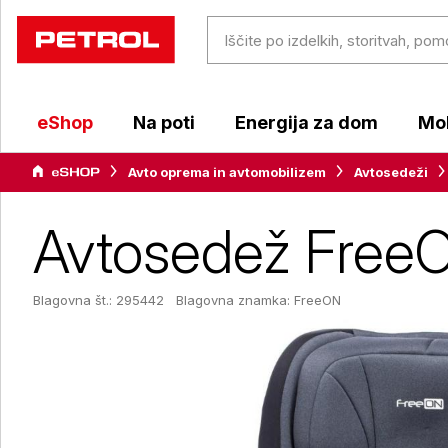
eShop
Na poti
Energija za dom
Mob
Avto oprema in avtomobilizem
Avtosedeži
Avtosedež FreeO
Blagovna št.: 295442
Blagovna znamka:
FreeON