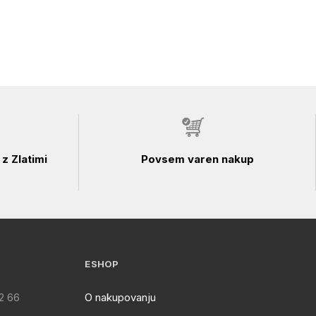
z Zlatimi
Povsem varen nakup
ESHOP
2 66
O nakupovanju