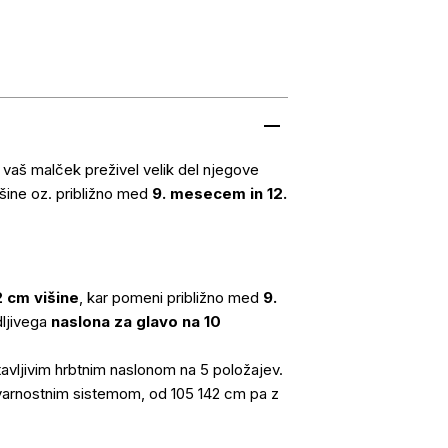
 vaš malček preživel velik del njegove
šine oz. približno med
9. mesecem in 12.
 cm višine
, kar pomeni približno med
9.
dljivega
naslona za glavo na 10
avljivim hrbtnim naslonom na 5 položajev.
varnostnim sistemom, od 105 142 cm pa z