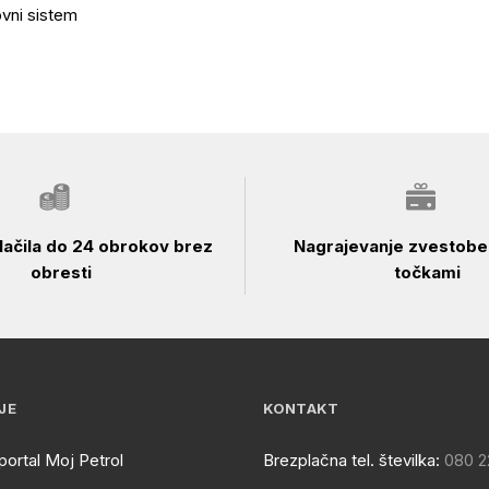
vni sistem
ačila do 24 obrokov brez
Nagrajevanje zvestobe 
obresti
točkami
JE
KONTAKT
portal Moj Petrol
Brezplačna tel. številka:
080 2