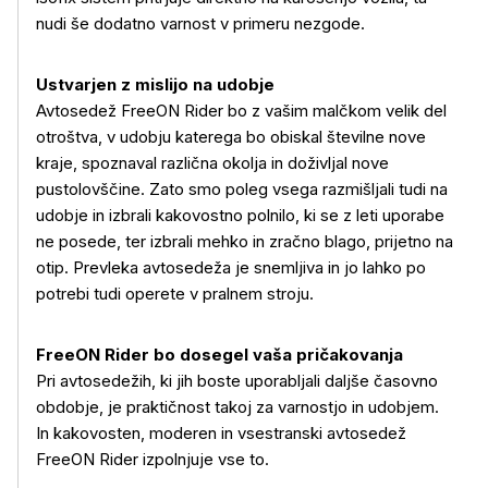
nudi še dodatno varnost v primeru nezgode.
Ustvarjen z mislijo na udobje
Avtosedež FreeON Rider bo z vašim malčkom velik del
otroštva, v udobju katerega bo obiskal številne nove
kraje, spoznaval različna okolja in doživljal nove
pustolovščine. Zato smo poleg vsega razmišljali tudi na
udobje in izbrali kakovostno polnilo, ki se z leti uporabe
ne posede, ter izbrali mehko in zračno blago, prijetno na
otip. Prevleka avtosedeža je snemljiva in jo lahko po
potrebi tudi operete v pralnem stroju.
FreeON Rider bo dosegel vaša pričakovanja
Pri avtosedežih, ki jih boste uporabljali daljše časovno
obdobje, je praktičnost takoj za varnostjo in udobjem.
In kakovosten, moderen in vsestranski avtosedež
FreeON Rider izpolnjuje vse to.