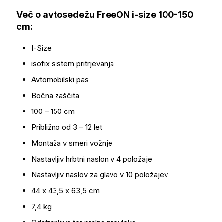
Več o izdelku
Več o avtosedežu FreeON i-size 100-150
cm:
I-Size
isofix sistem pritrjevanja
Avtomobilski pas
Bočna zaščita
100 – 150 cm
Približno od 3 – 12 let
Montaža v smeri vožnje
Nastavljiv hrbtni naslon v 4 položaje
Nastavljiv naslov za glavo v 10 položajev
44 x 43,5 x 63,5 cm
7,4 kg