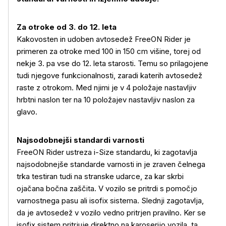
Za otroke od 3. do 12. leta
Kakovosten in udoben avtosedež FreeON Rider je
primeren za otroke med 100 in 150 cm višine, torej od
nekje 3. pa vse do 12. leta starosti. Temu so prilagojene
tudi njegove funkcionalnosti, zaradi katerih avtosedež
raste z otrokom. Med njimi je v 4 položaje nastavljiv
hrbtni naslon ter na 10 položajev nastavljiv naslon za
glavo.
Najsodobnejši standardi varnosti
FreeON Rider ustreza i-Size standardu, ki zagotavlja
najsodobnejše standarde varnosti in je zraven čelnega
trka testiran tudi na stranske udarce, za kar skrbi
ojačana bočna zaščita. V vozilo se pritrdi s pomočjo
varnostnega pasu ali isofix sistema. Slednji zagotavlja,
da je avtosedež v vozilo vedno pritrjen pravilno. Ker se
isofix sistem pritrjuje direktno na karoserijo vozila, ta