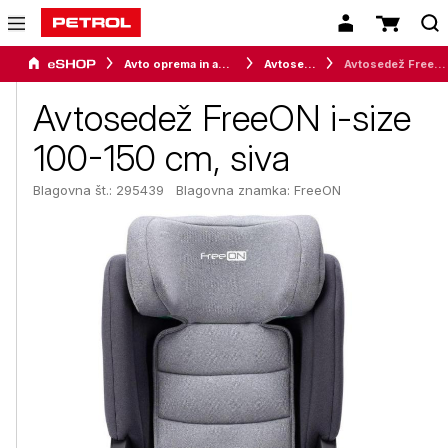
Avto oprema in avtomobilizem
Avtosedeži
Avtosedež FreeON i-size 100-150 cm, siva
Avtosedež FreeON i-size
100-150 cm, siva
Blagovna št.: 295439
Blagovna znamka:
FreeON