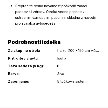
Preprečite resno nevarnost poškodb zaradi
padcev ali zdrsov. Otroka vedno pripnite z
ustreznim varnostnim pasom in skladno z navodili
proizvajalca avtosedeža.
Podrobnosti izdelka
Za skupine otrok:
I-size (100 - 150 cm višine)
Pritrditev v avtu:
Isofix
Podrobnosti izdelka
Teža sedeža (v kg):
8
Barva:
Siva
Zapenjanje:
5 točkovni sistem