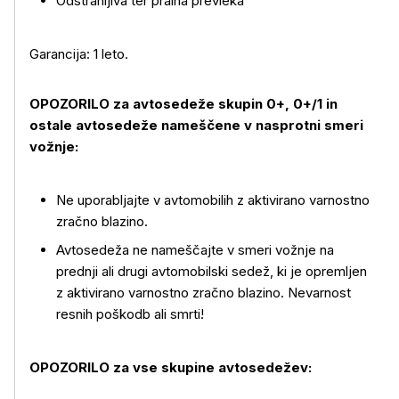
Odstranljiva ter pralna prevleka
Garancija: 1 leto.
OPOZORILO za avtosedeže skupin 0+, 0+/1 in
ostale avtosedeže nameščene v nasprotni smeri
vožnje:
Ne uporabljajte v avtomobilih z aktivirano varnostno
zračno blazino.
Avtosedeža ne nameščajte v smeri vožnje na
prednji ali drugi avtomobilski sedež, ki je opremljen
z aktivirano varnostno zračno blazino. Nevarnost
resnih poškodb ali smrti!
OPOZORILO za vse skupine avtosedežev: