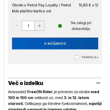
Obroki s Petrol Pay Loyalty / Petrol
10,83 € x 12
klub plačilno kartico od:
Na zalogi pri
dobavitelju
V KOŠARICO
PRIMERJAJ
Več o izdelku
Avtosedež
FreeON Rider
je primeren za otroke
med
100 in 150 cm
velikosti oz. med
3. in 12. letom
starosti.
Odlikujejo ga številne funkcionalnosti,
najvišji
standardi varnosti in izjemno udobje.