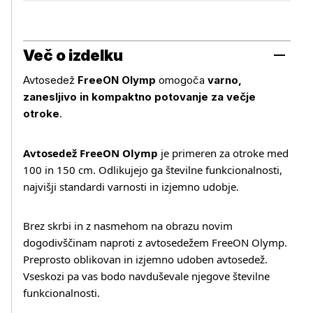
Več o izdelku
Avtosedež
FreeON Olymp
omogoča
varno,
zanesljivo in kompaktno potovanje za večje
otroke
.
Avtosedež FreeON Olymp
je primeren za otroke med
100 in 150 cm. Odlikujejo ga številne funkcionalnosti,
najvišji standardi varnosti in izjemno udobje.
Brez skrbi in z nasmehom na obrazu novim
dogodivščinam naproti z avtosedežem FreeON Olymp.
Preprosto oblikovan in izjemno udoben avtosedež.
Vseskozi pa vas bodo navduševale njegove številne
funkcionalnosti.