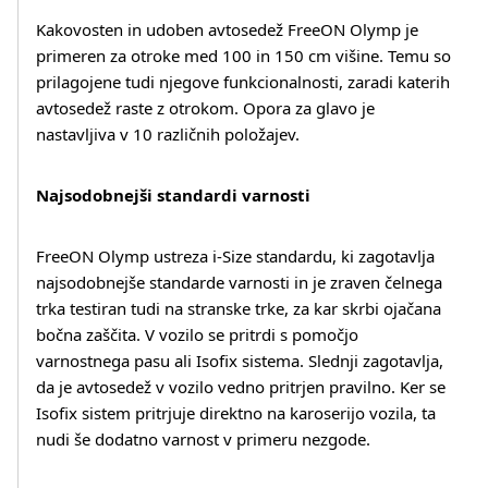
Kakovosten in udoben avtosedež FreeON Olymp je
primeren za otroke med 100 in 150 cm višine. Temu so
prilagojene tudi njegove funkcionalnosti, zaradi katerih
avtosedež raste z otrokom. Opora za glavo je
nastavljiva v 10 različnih položajev.
Najsodobnejši standardi varnosti
FreeON Olymp ustreza i-Size standardu, ki zagotavlja
najsodobnejše standarde varnosti in je zraven čelnega
trka testiran tudi na stranske trke, za kar skrbi ojačana
bočna zaščita. V vozilo se pritrdi s pomočjo
varnostnega pasu ali Isofix sistema. Slednji zagotavlja,
da je avtosedež v vozilo vedno pritrjen pravilno. Ker se
Isofix sistem pritrjuje direktno na karoserijo vozila, ta
nudi še dodatno varnost v primeru nezgode.