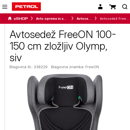
Avto oprema in avtomobilizem
Avtosedeži
Avtosedež FreeON 100-150 cm zložljiv Olymp, siv
Avtosedež FreeON 100-
150 cm zložljiv Olymp,
siv
Blagovna št.: 338229
Blagovna znamka:
FreeON