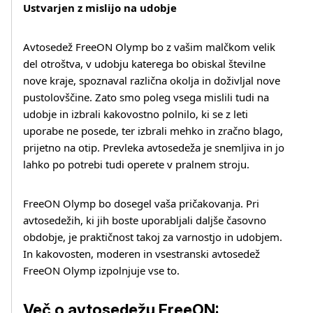
Ustvarjen z mislijo na udobje
Več o izdelku
Avtosedež FreeON Olymp bo z vašim malčkom velik
del otroštva, v udobju katerega bo obiskal številne
nove kraje, spoznaval različna okolja in doživljal nove
pustolovščine. Zato smo poleg vsega mislili tudi na
udobje in izbrali kakovostno polnilo, ki se z leti
uporabe ne posede, ter izbrali mehko in zračno blago,
prijetno na otip. Prevleka avtosedeža je snemljiva in jo
lahko po potrebi tudi operete v pralnem stroju.
FreeON Olymp bo dosegel vaša pričakovanja. Pri
avtosedežih, ki jih boste uporabljali daljše časovno
obdobje, je praktičnost takoj za varnostjo in udobjem.
In kakovosten, moderen in vsestranski avtosedež
FreeON Olymp izpolnjuje vse to.
Več o avtosedežu FreeON: