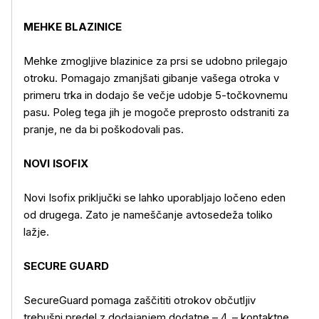
MEHKE BLAZINICE
Mehke zmogljive blazinice za prsi se udobno prilegajo
otroku. Pomagajo zmanjšati gibanje vašega otroka v
primeru trka in dodajo še večje udobje 5-točkovnemu
pasu. Poleg tega jih je mogoče preprosto odstraniti za
pranje, ne da bi poškodovali pas.
NOVI ISOFIX
Novi Isofix priključki se lahko uporabljajo ločeno eden
od drugega. Zato je nameščanje avtosedeža toliko
lažje.
SECURE GUARD
SecureGuard pomaga zaščititi otrokov občutljiv
trebušni predel z dodajanjem dodatne – 4. – kontaktne