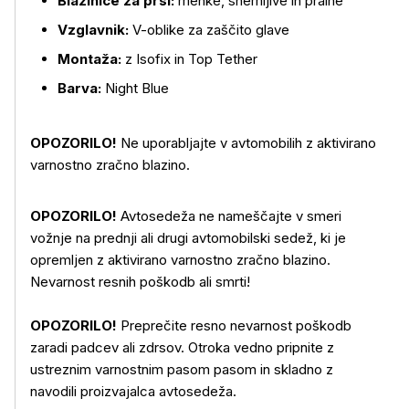
Blazinice za prsi:
mehke, snemljive in pralne
Vzglavnik:
V-oblike za zaščito glave
Montaža:
z Isofix in Top Tether
Barva:
Night Blue
OPOZORILO!
Ne uporabljajte v avtomobilih z aktivirano
varnostno zračno blazino.
OPOZORILO!
Avtosedeža ne nameščajte v smeri
vožnje na prednji ali drugi avtomobilski sedež, ki je
opremljen z aktivirano varnostno zračno blazino.
Nevarnost resnih poškodb ali smrti!
OPOZORILO!
Preprečite resno nevarnost poškodb
zaradi padcev ali zdrsov. Otroka vedno pripnite z
ustreznim varnostnim pasom pasom in skladno z
navodili proizvajalca avtosedeža.