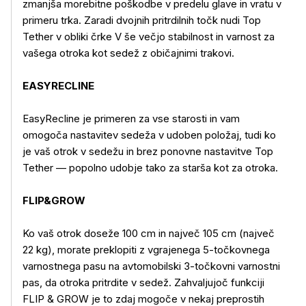
zmanjša morebitne poškodbe v predelu glave in vratu v
primeru trka. Zaradi dvojnih pritrdilnih točk nudi Top
Tether v obliki črke V še večjo stabilnost in varnost za
vašega otroka kot sedež z običajnimi trakovi.
EASYRECLINE
EasyRecline je primeren za vse starosti in vam
omogoča nastavitev sedeža v udoben položaj, tudi ko
je vaš otrok v sedežu in brez ponovne nastavitve Top
Tether — popolno udobje tako za starša kot za otroka.
FLIP&GROW
Ko vaš otrok doseže 100 cm in največ 105 cm (največ
22 kg), morate preklopiti z vgrajenega 5-točkovnega
varnostnega pasu na avtomobilski 3-točkovni varnostni
pas, da otroka pritrdite v sedež. Zahvaljujoč funkciji
FLIP & GROW je to zdaj mogoče v nekaj preprostih