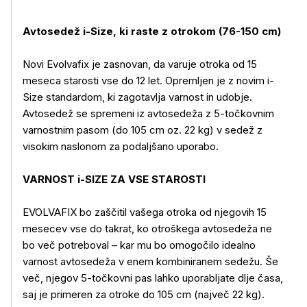
Avtosedež i-Size, ki raste z otrokom (76-150 cm)
Novi Evolvafix je zasnovan, da varuje otroka od 15
meseca starosti vse do 12 let. Opremljen je z novim i-
Size standardom, ki zagotavlja varnost in udobje.
Avtosedež se spremeni iz avtosedeža z 5-točkovnim
varnostnim pasom (do 105 cm oz. 22 kg) v sedež z
visokim naslonom za podaljšano uporabo.
VARNOST i-SIZE ZA VSE STAROSTI
EVOLVAFIX bo zaščitil vašega otroka od njegovih 15
mesecev vse do takrat, ko otroškega avtosedeža ne
bo več potreboval – kar mu bo omogočilo idealno
varnost avtosedeža v enem kombiniranem sedežu. Še
več, njegov 5-točkovni pas lahko uporabljate dlje časa,
saj je primeren za otroke do 105 cm (največ 22 kg).