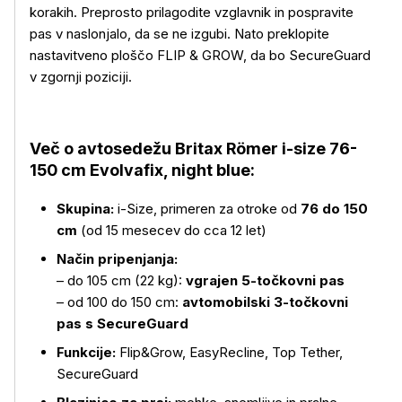
korakih. Preprosto prilagodite vzglavnik in pospravite
pas v naslonjalo, da se ne izgubi. Nato preklopite
nastavitveno ploščo FLIP & GROW, da bo SecureGuard
v zgornji poziciji.
Več o avtosedežu Britax Römer i-size 76-
150 cm Evolvafix, night blue:
Skupina:
i-Size, primeren za otroke od
76 do 150
cm
(od 15 mesecev do cca 12 let)
Način pripenjanja:
– do 105 cm (22 kg):
vgrajen 5-točkovni pas
– od 100 do 150 cm:
avtomobilski 3-točkovni
pas s SecureGuard
Funkcije:
Flip&Grow, EasyRecline, Top Tether,
SecureGuard