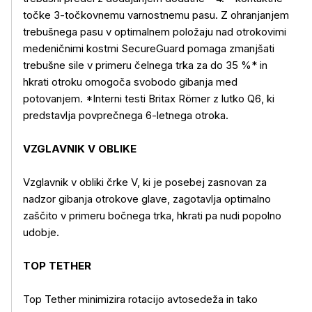
točke 3-točkovnemu varnostnemu pasu. Z ohranjanjem
trebušnega pasu v optimalnem položaju nad otrokovimi
medeničnimi kostmi SecureGuard pomaga zmanjšati
trebušne sile v primeru čelnega trka za do 35 %* in
hkrati otroku omogoča svobodo gibanja med
potovanjem. *Interni testi Britax Römer z lutko Q6, ki
predstavlja povprečnega 6-letnega otroka.
Več o izdelku
VZGLAVNIK V OBLIKE
Vzglavnik v obliki črke V, ki je posebej zasnovan za
nadzor gibanja otrokove glave, zagotavlja optimalno
zaščito v primeru bočnega trka, hkrati pa nudi popolno
udobje.
TOP TETHER
Top Tether minimizira rotacijo avtosedeža in tako