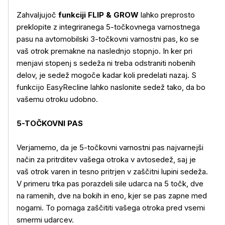
Zahvaljujoč
funkciji FLIP & GROW
lahko preprosto
preklopite z integriranega 5-točkovnega varnostnega
pasu na avtomobilski 3-točkovni varnostni pas, ko se
vaš otrok premakne na naslednjo stopnjo. In ker pri
menjavi stopenj s sedeža ni treba odstraniti nobenih
delov, je sedež mogoče kadar koli predelati nazaj. S
funkcijo EasyRecline lahko naslonite sedež tako, da bo
vašemu otroku udobno.
5-TOČKOVNI PAS
Verjamemo, da je 5-točkovni varnostni pas najvarnejši
način za pritrditev vašega otroka v avtosedež, saj je
vaš otrok varen in tesno pritrjen v zaščitni lupini sedeža.
V primeru trka pas porazdeli sile udarca na 5 točk, dve
na ramenih, dve na bokih in eno, kjer se pas zapne med
nogami. To pomaga zaščititi vašega otroka pred vsemi
smermi udarcev.