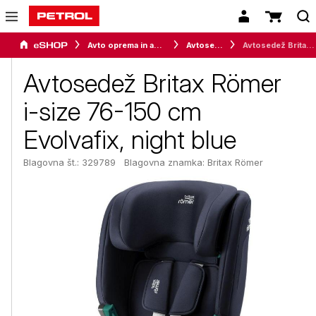
Avto oprema in avtomobilizem
Avtosedeži
Avtosedež Britax Römer i-size 76-150 cm Evolvafix, night blue
Avtosedež Britax Römer
i-size 76-150 cm
Evolvafix, night blue
Blagovna št.: 329789
Blagovna znamka:
Britax Römer