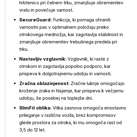
hrbtenico pri čelnem trku, zmanjšuje obremenitev
vratu in povečuje varnost.
SecureGuard:
Funkcija, ki pomaga ohraniti
varnostni pas v optimalnem položaju preko
otrokovega mednožja, kar zagotavlja stabilnost in
zmanjšuje obremenitev trebušnega predela pri
trku.
Nastavljiv vzglavnik:
Vzglavnik, ki raste z
otrokom in zagotavlja popolno podporo, kar
prispeva k dolgotrajnemu udobju in varnosti.
Zračna oblazinjenost:
Zračne luknje omogočajo
kroženje zraka in hlajenje, kar prispeva k večjemu
udobju, še posebej na toplejše dni.
SlimFit oblika:
Vitka zasnova omogoča enostavno
prileganje v različna vozila, brez kompromisov
glede prostora za otroka, ki mu omogoča rast od
3,5 do 12 let.