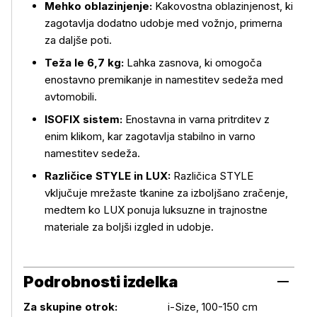
Mehko oblazinjenje:
Kakovostna oblazinjenost, ki
zagotavlja dodatno udobje med vožnjo, primerna
za daljše poti.
Teža le 6,7 kg:
Lahka zasnova, ki omogoča
enostavno premikanje in namestitev sedeža med
avtomobili.
ISOFIX sistem:
Enostavna in varna pritrditev z
enim klikom, kar zagotavlja stabilno in varno
namestitev sedeža.
Različice STYLE in LUX:
Različica STYLE
vključuje mrežaste tkanine za izboljšano zračenje,
medtem ko LUX ponuja luksuzne in trajnostne
materiale za boljši izgled in udobje.
Podrobnosti izdelka
Za skupine otrok:
i-Size, 100-150 cm