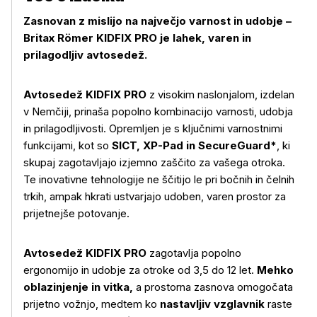
Zasnovan z mislijo na največjo varnost in udobje –
Britax Römer KIDFIX PRO je lahek, varen in
prilagodljiv avtosedež.
Avtosedež KIDFIX PRO
z visokim naslonjalom, izdelan
v Nemčiji, prinaša popolno kombinacijo varnosti, udobja
in prilagodljivosti. Opremljen je s ključnimi varnostnimi
funkcijami, kot so
SICT, XP-Pad in SecureGuard*
, ki
skupaj zagotavljajo izjemno zaščito za vašega otroka.
Te inovativne tehnologije ne ščitijo le pri bočnih in čelnih
trkih, ampak hkrati ustvarjajo udoben, varen prostor za
prijetnejše potovanje.
Avtosedež KIDFIX PRO
zagotavlja popolno
ergonomijo in udobje za otroke od 3,5 do 12 let.
Mehko
oblazinjenje in vitka,
a prostorna zasnova omogočata
prijetno vožnjo, medtem ko
nastavljiv vzglavnik
raste