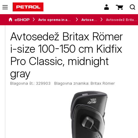
Avto oprema in avtomobilizem
Avtosedeži
Avtosedež Britax Römer i-size 100-150 cm Kidfix Pro Classic, midnight gray
Avtosedež Britax Römer
i-size 100-150 cm Kidfix
Pro Classic, midnight
gray
Blagovna št.: 329903
Blagovna znamka:
Britax Römer