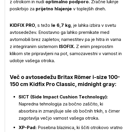
z otrokom in nudi
optimalno podporo
. Zračne luknje
poskrbijo za
prijetno hlajenje
v toplejših dneh.
KIDFIX PRO
, s težo
le 6,7 kg
, je lahka izbira v svetu
avtosedežev. Enostavno ga lahko premikate med
avtomobili brez zapletov, namestitev pa je hitra in varna
z integriranim sistemom
ISOFIX.
Z enim preprostim
klikom ste pripravljeni na pot, samozavestni v varnost in
udobje vašega otroka.
Več o avtosedežu Britax Römer i-size 100-
150 cm Kidfix Pro Classic, midnight gray:
SICT (Side Impact Cushion Technology):
Napredna tehnologija za bočno zaščito, ki
absorbira in zmanjšuje sile ob bočnih trkih, s čimer
zagotavlja večjo varnost vašega otroka.
Več o izdelku
XP-Pad:
Posebna blazinica, ki ščiti otrokovo vratno