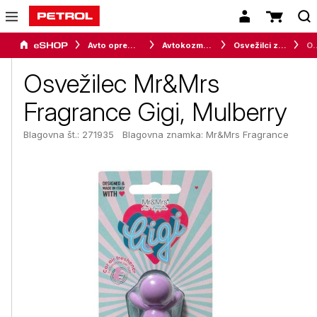
Avto oprema in avtomobilizem
Avtokozmetika
Osvežilci zraka
Osvežilec Mr&Mrs Fra
Osvežilec Mr&Mrs
Fragrance Gigi, Mulberry
Blagovna št.: 271935
Blagovna znamka:
Mr&Mrs Fragrance