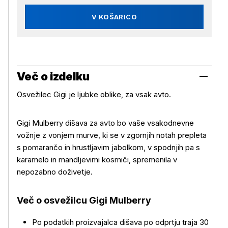
V KOŠARICO
Več o izdelku
Osvežilec Gigi je ljubke oblike, za vsak avto.
Gigi Mulberry dišava za avto bo vaše vsakodnevne
vožnje z vonjem murve, ki se v zgornjih notah prepleta
s pomarančo in hrustljavim jabolkom, v spodnjih pa s
karamelo in mandljevimi kosmiči, spremenila v
nepozabno doživetje.
Več o osvežilcu Gigi Mulberry
Več o izdelku
Po podatkih proizvajalca dišava po odprtju traja 30