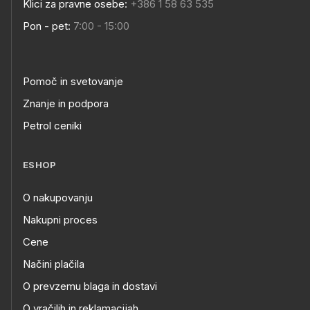
Klici za pravne osebe:
+386 1 58 63 535
Pon - pet:
7:00 - 15:00
Pomoč in svetovanje
Znanje in podpora
Petrol ceniki
ESHOP
O nakupovanju
Nakupni proces
Cene
Načini plačila
O prevzemu blaga in dostavi
O vračilih in reklamacijah