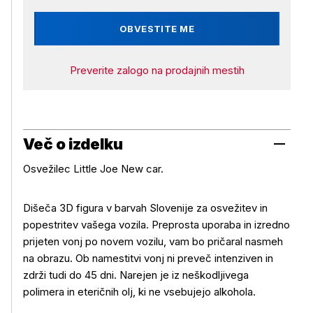
OBVESTITE ME
Preverite zalogo na prodajnih mestih
Več o izdelku
Osvežilec Little Joe New car.
Dišeča 3D figura v barvah Slovenije za osvežitev in
popestritev vašega vozila. Preprosta uporaba in izredno
Več o izdelku
prijeten vonj po novem vozilu, vam bo pričaral nasmeh
na obrazu. Ob namestitvi vonj ni preveč intenziven in
zdrži tudi do 45 dni. Narejen je iz neškodljivega
polimera in eteričnih olj, ki ne vsebujejo alkohola.