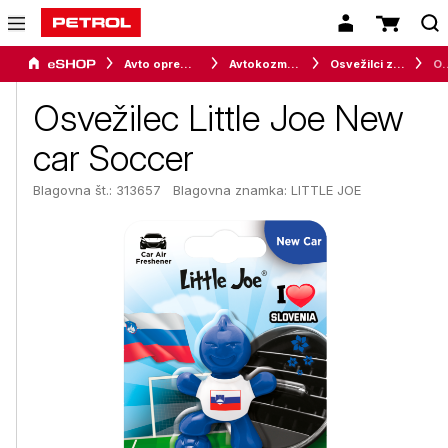
Avto oprema in avtomobilizem
Avtokozmetika
Osvežilci zraka
Osvežilec Little 
Osvežilec Little Joe New
car Soccer
Blagovna št.: 313657
Blagovna znamka:
LITTLE JOE