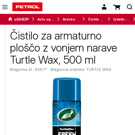
Avto oprema in avtomobilizem
Avtokozmetika
Čistila za avto
Izdelki za armaturo
Čistilo za armaturno
ploščo z vonjem narave
Turtle Wax, 500 ml
Blagovna št.: 92677
Blagovna znamka:
TURTLE WAX