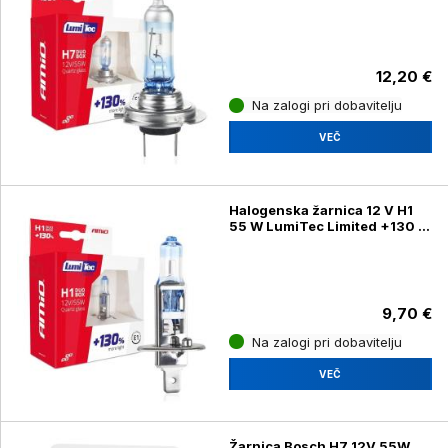
DUO, 2 kosa
12,20 €
Na zalogi pri dobavitelju
VEČ
Halogenska žarnica 12 V H1
55 W LumiTec Limited +130 %
DUO, 2 kosa
9,70 €
Na zalogi pri dobavitelju
VEČ
Žarnica Bosch H7 12V 55W