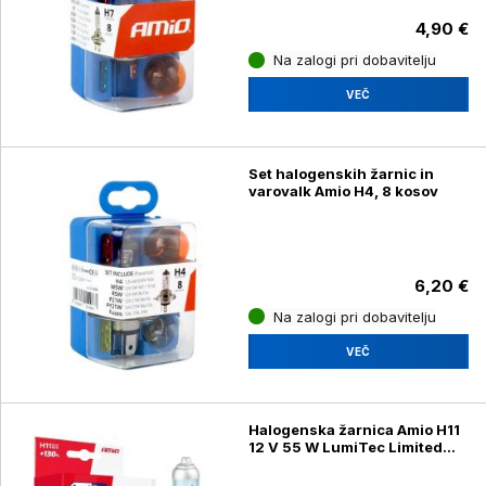
4,90 €
Na zalogi pri dobavitelju
VEČ
Set halogenskih žarnic in
varovalk Amio H4, 8 kosov
6,20 €
Na zalogi pri dobavitelju
VEČ
Halogenska žarnica Amio H11
12 V 55 W LumiTec Limited
+130 % DUO, 2 kosa