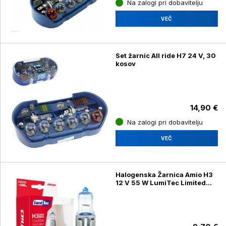
Na zalogi pri dobavitelju
VEČ
Set žarnic All ride H7 24 V, 30
kosov
14,90 €
Na zalogi pri dobavitelju
VEČ
Halogenska Žarnica Amio H3
12 V 55 W LumiTec Limited
+130 % DUO, 2 kosa