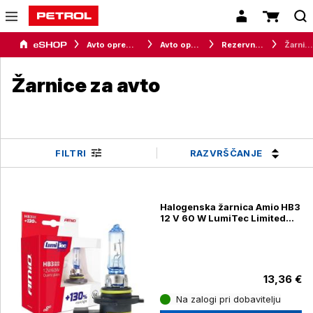
Avto oprema in avtomobilizem
Avto oprema
Rezervni deli
Žarnice za avto
Žarnice za avto
RAZVRŠČANJE
FILTRI
Halogenska žarnica Amio HB3
12 V 60 W LumiTec Limited
+130 % DUO, 2 kosa
13,36 €
Na zalogi pri dobavitelju