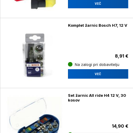
VEČ
Komplet žarnic Bosch H7, 12 V
8,91 €
Na zalogi pri dobavitelju
VEČ
Set žarnic All ride H4 12 V, 30
kosov
14,90 €