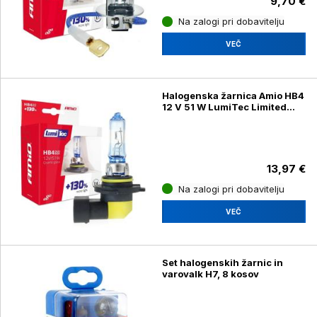
9,70 €
Na zalogi pri dobavitelju
VEČ
Halogenska žarnica Amio HB4
12 V 51 W LumiTec Limited
+130 % DUO, 2 kosa
13,97 €
Na zalogi pri dobavitelju
VEČ
Set halogenskih žarnic in
varovalk H7, 8 kosov