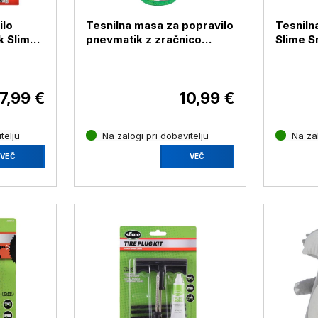
ilo
Tesnilna masa za popravilo
Tesniln
k Slime,
pnevmatik z zračnico
Slime S
Slime, 473 ml
7,99 €
10,99 €
telju
Na zalogi pri dobavitelju
Na zal
VEČ
VEČ