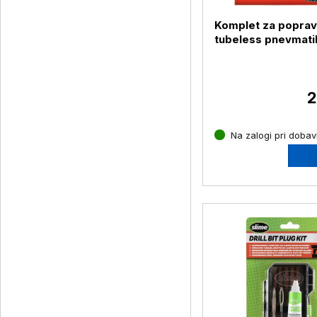
Komplet za poprav
tubeless pnevmati
12-delni
2
Na zalogi pri dobavi