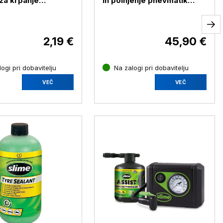
 za krpanje
in polnjenje pnevmatik
ik Slime, 5 kosov
Slime (s kompresorjem)
2,19 €
45,90 €
ogi pri dobavitelju
Na zalogi pri dobavitelju
VEČ
VEČ