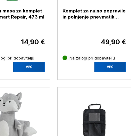
a masa za komplet
Komplet za nujno popravilo
mart Repair, 473 ml
in polnjenje pnevmatik
Slime Smart Repair Plus (s
kompresorjem)
14,90 €
49,90 €
ogi pri dobavitelju
Na zalogi pri dobavitelju
VEČ
VEČ