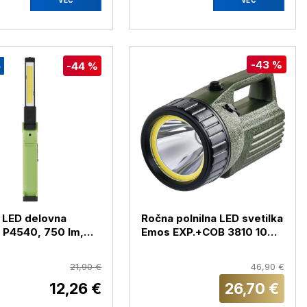
-43 %
-44 %
e
a LED delovna
Ročna polnilna LED svetilka
a P4540, 750 lm,
Emos EXP.+COB 3810 10W,
mAh
240lm, 4000mAh
21,90 €
46,90 €
12,26 €
26,70 €