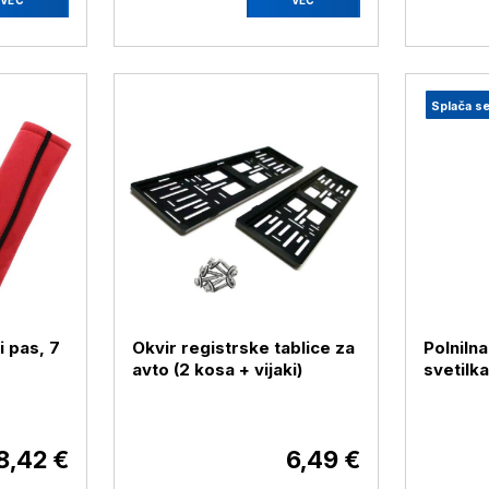
Splača s
i pas, 7
Okvir registrske tablice za
Polniln
avto (2 kosa + vijaki)
svetilk
2000 
8,42 €
6,49 €