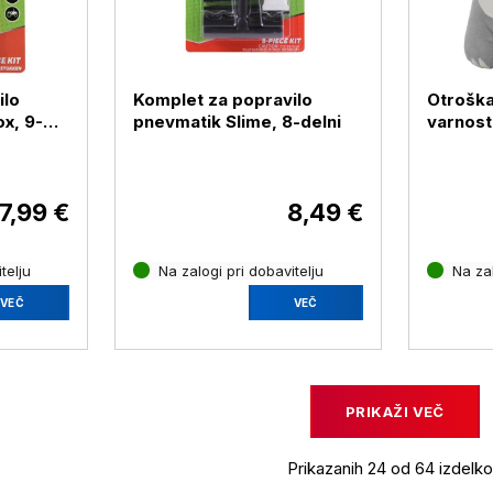
ilo
Komplet za popravilo
Otroška
x, 9-
pnevmatik Slime, 8-delni
varnost
FreeON
7,99 €
8,49 €
telju
Na zalogi pri dobavitelju
Na zal
VEČ
VEČ
PRIKAŽI VEČ
Prikazanih 24 od 64 izdelk