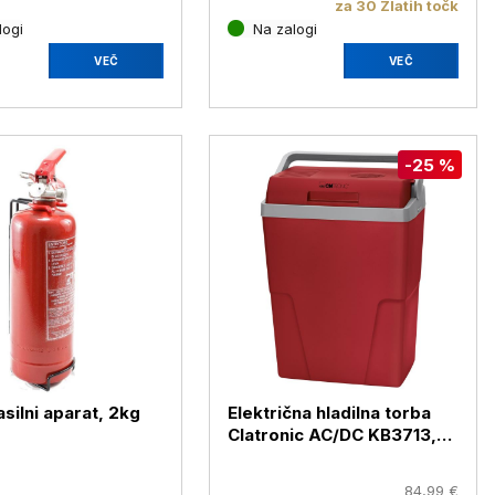
za 30 Zlatih točk
logi
Na zalogi
VEČ
VEČ
-25 %
silni aparat, 2kg
Električna hladilna torba
Clatronic AC/DC KB3713,
22 l
84,99 €