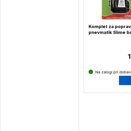
Komplet za poprav
pnevmatik Slime bo
delni
1
Na zalogi pri dobavi