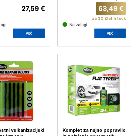
27,59 €
63,49 €
za 30 Zlatih točk
logi
Na zalogi
VEČ
VEČ
tni vulkanizacijski
Komplet za nujno popravilo