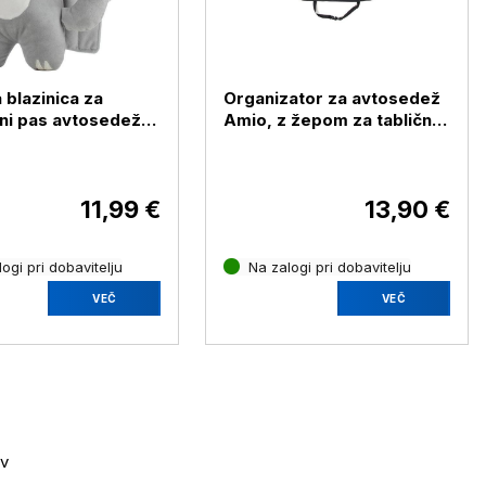
 blazinica za
Organizator za avtosedež
ni pas avtosedeža
Amio, z žepom za tablični
računalnik
11,99 €
13,90 €
ogi pri dobavitelju
Na zalogi pri dobavitelju
VEČ
VEČ
ov