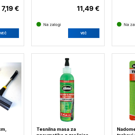
7,19 €
11,49 €
Na zalogi
Na za
VEČ
VEČ
cm,
Tesnilna masa za
Nadomes