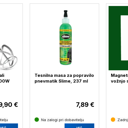
li
Tesnilna masa za popravilo
Magnetn
600W
pnevmatik Slime, 237 ml
vožnjo 
9,90 €
7,89 €
telju
Na zalogi pri dobavitelju
Zadnji
VEČ
VEČ