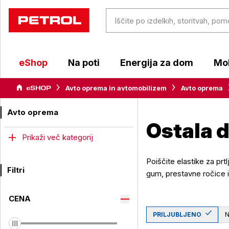
eShop
Na poti
Energija za dom
Mob
Avto oprema in avtomobilizem
Avto oprema
Avto oprema
Ostala 
Prikaži več kategorij
Poiščite elastike za prt
Filtri
gum, prestavne ročice i
CENA
PRILJUBLJENO