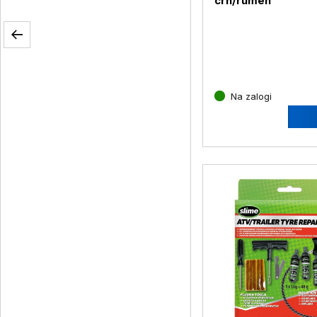
črn/rumen
Na zalogi