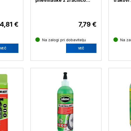
pnevmatike z zračnico
trakovi
Slime, 237 ml
pnevmat
4,81 €
7,79 €
Na zalogi pri dobavitelju
Na zal
VEČ
VEČ