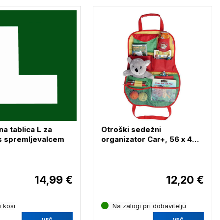
a tablica L za
Otroški sedežni
s spremljevalcem
organizator Car+, 56 x 42
cm
14,99 €
12,20 €
 kosi
Na zalogi pri dobavitelju
VEČ
VEČ