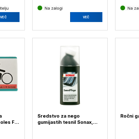
telju
Na zalogi
Na za
VEČ
VEČ
a
Sredstvo za nego
Ročni ga
koles F-
gumijastih tesnil Sonax,
100 ml