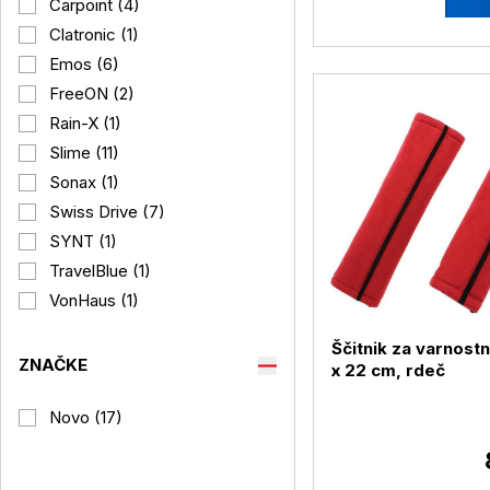
Carpoint (4)
Clatronic (1)
Emos (6)
FreeON (2)
Rain-X (1)
Slime (11)
Sonax (1)
Swiss Drive (7)
SYNT (1)
TravelBlue (1)
VonHaus (1)
Ščitnik za varnostn
ZNAČKE
x 22 cm, rdeč
Novo (17)