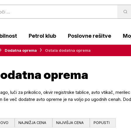
ilnost
Petrol klub
Poslovne rešitve
Moj
Dodatna oprema
Ostala dodatna oprema
dodatna oprema
ljago, luči za prikolico, okvir registrske tablice, avto vtikač, meri
n še več dodatne avto opreme je na voljo po ugodnih cenah. Dodaj
NOVO
NAJNIŽJA CENA
NAJVIŠJA CENA
POPUSTI