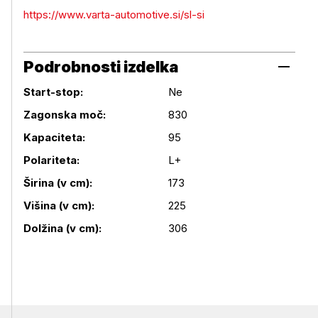
https://www.varta-automotive.si/sl-si
Podrobnosti izdelka
Start-stop:
Ne
Zagonska moč:
830
Kapaciteta:
95
Podrobnosti izdelka
Polariteta:
L+
Širina (v cm):
173
Višina (v cm):
225
Dolžina (v cm):
306