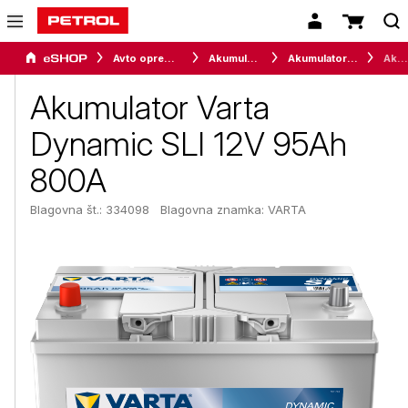
Avto oprema in avtomobilizem
Akumulatorji
Akumulatorji za osebna vozila
Akumulator Varta Dynamic SLI 12V 95Ah 800A
Akumulator Varta
Dynamic SLI 12V 95Ah
800A
Blagovna št.: 334098
Blagovna znamka:
VARTA