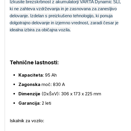
Izkusite brezskrbnost z akumulatorji VARTA Dynamic SLI,
ki ne zahteva vzdrževanja in je zasnovana za zanesljivo
delovanje. Izdelan s preizkušeno tehnologijo, ki ponuja
dolgotrajno delovanje in izjemno vrednost, zaradi česar je
idealna izbira za običajna vozila.
Tehnične lastnosti:
Več o izdelku
Kapaciteta
: 95 Ah
Zagonska
moč: 830 A
Dimenzije
(DxŠxV): 306 x 173 x 225 mm
Garancija
: 2 leti
Iskalnik za vozilo: