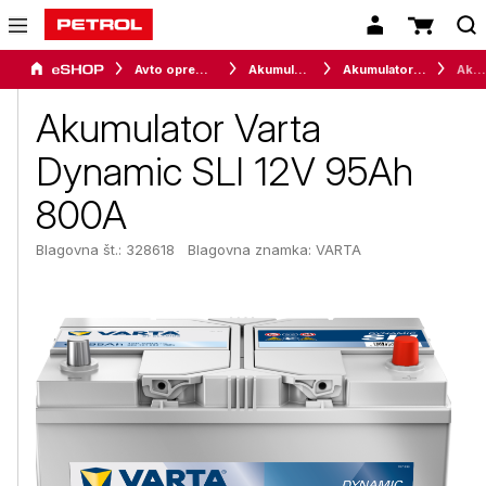
Avto oprema in avtomobilizem
Akumulatorji
Akumulatorji za osebna vozila
Akumulator Varta Dynamic SLI 12V 95Ah 800A
Akumulator Varta
Dynamic SLI 12V 95Ah
800A
Blagovna št.: 328618
Blagovna znamka:
VARTA