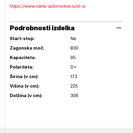
https://www.varta-automotive.si/sl-si
Podrobnosti izdelka
Start-stop:
Ne
Zagonska moč:
830
Kapaciteta:
95
Podrobnosti izdelka
Polariteta:
D+
Širina (v cm):
173
Višina (v cm):
225
Dolžina (v cm):
306