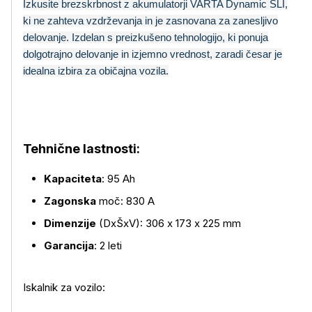
Izkusite brezskrbnost z akumulatorji VARTA Dynamic SLI,
ki ne zahteva vzdrževanja in je zasnovana za zanesljivo
delovanje. Izdelan s preizkušeno tehnologijo, ki ponuja
dolgotrajno delovanje in izjemno vrednost, zaradi česar je
idealna izbira za običajna vozila.
Tehnične lastnosti:
Več o izdelku
Kapaciteta
: 95 Ah
Zagonska
moč: 830 A
Dimenzije
(DxŠxV): 306 x 173 x 225 mm
Garancija
: 2 leti
Iskalnik za vozilo: