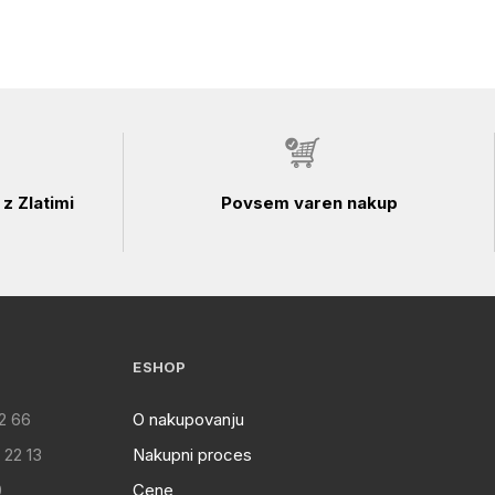
z Zlatimi
Povsem varen nakup
ESHOP
2 66
O nakupovanju
 22 13
Nakupni proces
0
Cene