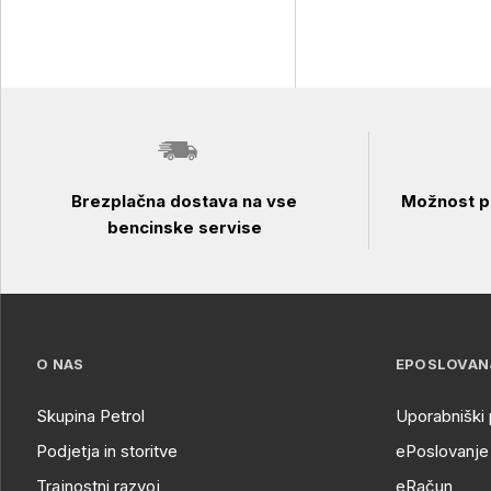
Brezplačna dostava na vse
Možnost pl
bencinske servise
O NAS
EPOSLOVAN
Skupina Petrol
Uporabniški 
Podjetja in storitve
ePoslovanje 
Trajnostni razvoj
eRačun