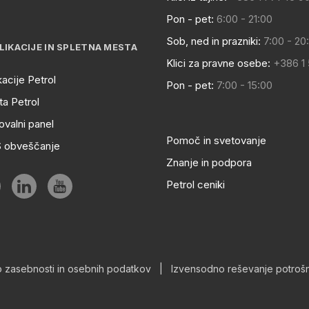
Pon - pet:
6:00 - 21:00
Sob, ned in prazniki:
7:00 - 20
LIKACIJE IN SPLETNA MESTA
Klici za pravne osebe:
+386 1
kacije Petrol
Pon - pet:
7:00 - 15:00
a Petrol
ovalni panel
Pomoč in svetovanje
S obveščanje
Znanje in podpora
Petrol ceniki
o zasebnosti in osebnih podatkov
|
Izvensodno reševanje potrošn