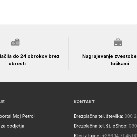
ačila do 24 obrokov brez
Nagrajevanje zvestobe 
obresti
točkami
JE
KONTAKT
portal Moj Petrol
Brezplačna tel. številka:
080 2
za podjetja
Brezplačna tel. št. eShop:
080
Klici iz tujine:
+386 14 71 45 9