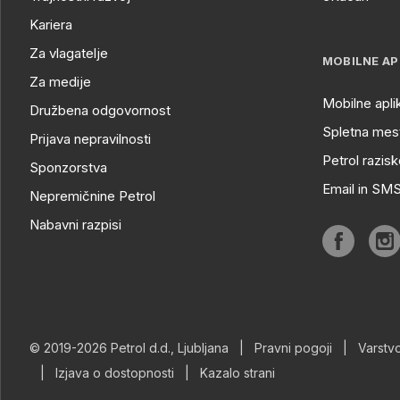
Kariera
Za vlagatelje
MOBILNE AP
Za medije
Mobilne apli
Družbena odgovornost
Spletna mest
Prijava nepravilnosti
Petrol razisk
Sponzorstva
Email in SM
Nepremičnine Petrol
Nabavni razpisi
© 2019-2026 Petrol d.d., Ljubljana
|
Pravni pogoji
|
Varstv
|
Izjava o dostopnosti
|
Kazalo strani