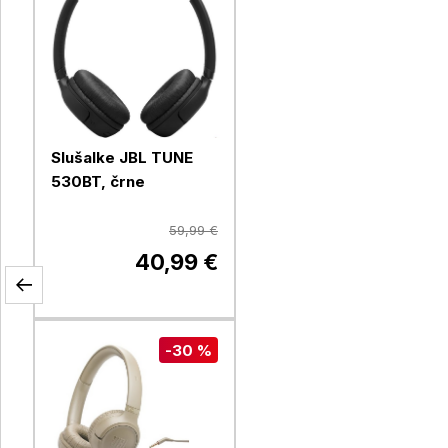
Slušalke JBL TUNE
530BT, črne
59,99 €
40,99 €
-30 %