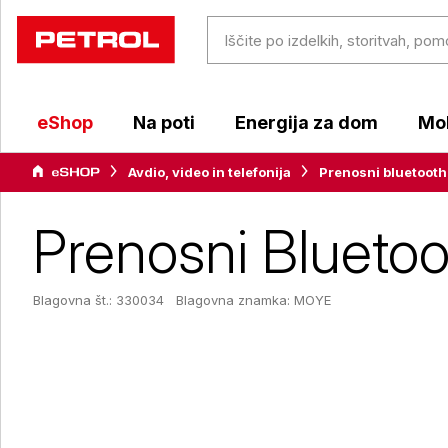
eShop
Na poti
Energija za dom
Mob
Avdio, video in telefonija
Prenosni bluetooth
Prenosni Blueto
Blagovna št.: 330034
Blagovna znamka:
MOYE