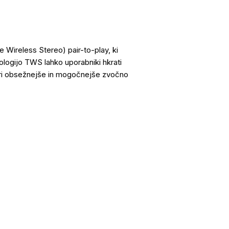
 Wireless Stereo) pair-to-play, ki
logijo TWS lahko uporabniki hkrati
vari obsežnejše in mogočnejše zvočno