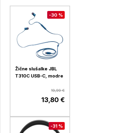
-30 %
Žične slušalke JBL
T310C USB-C, modre
19,99 €
13,80 €
-31 %