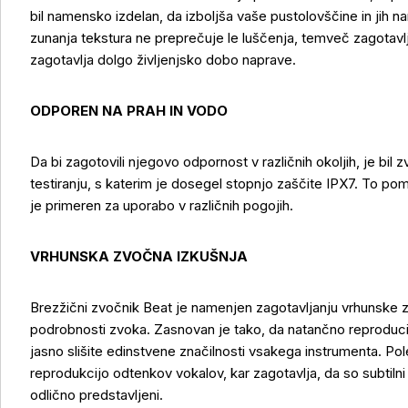
bil namensko izdelan, da izboljša vaše pustolovščine in jih 
zunanja tekstura ne preprečuje le luščenja, temveč zagotavlja t
zagotavlja dolgo življenjsko dobo naprave.
ODPOREN NA PRAH IN VODO
Da bi zagotovili njegovo odpornost v različnih okoljih, je b
testiranju, s katerim je dosegel stopnjo zaščite IPX7. To pom
je primeren za uporabo v različnih pogojih.
VRHUNSKA ZVOČNA IZKUŠNJA
Brezžični zvočnik Beat je namenjen zagotavljanju vrhunske 
podrobnosti zvoka. Zasnovan je tako, da natančno reproducir
jasno slišite edinstvene značilnosti vsakega instrumenta. P
Več o izdelku
reprodukcijo odtenkov vokalov, kar zagotavlja, da so subtilni n
odlično predstavljeni.