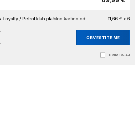
69,99 €
 Loyalty / Petrol klub plačilno kartico od:
11,66 € x 6
OBVESTITE ME
PRIMERJAJ