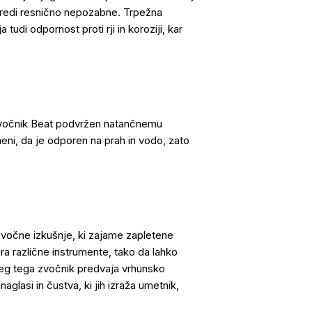
naredi resnično nepozabne. Trpežna
udi odpornost proti rji in koroziji, kar
il zvočnik Beat podvržen natančnemu
eni, da je odporen na prah in vodo, zato
zvočne izkušnje, ki zajame zapletene
a različne instrumente, tako da lahko
oleg tega zvočnik predvaja vrhunsko
aglasi in čustva, ki jih izraža umetnik,