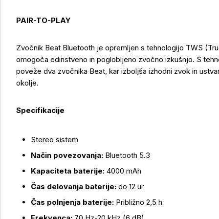
PAIR-TO-PLAY
Zvočnik Beat Bluetooth je opremljen s tehnologijo TWS (True
omogoča edinstveno in poglobljeno zvočno izkušnjo. S tehno
poveže dva zvočnika Beat, kar izboljša izhodni zvok in ust
okolje.
Specifikacije
Stereo sistem
Način povezovanja:
Bluetooth 5.3
Kapaciteta baterije:
4000 mAh
Čas delovanja baterije:
do 12 ur
Čas polnjenja baterije:
Približno 2,5 h
Frekvenca:
70 Hz-20 kHz (6 dB)