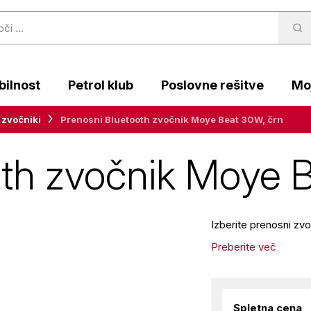
ilnost
Petrol klub
Poslovne rešitve
Moj
 zvočniki
Prenosni Bluetooth zvočnik Moye Beat 30W, črn
oth zvočnik Moye 
Izberite prenosni zv
Preberite več
Spletna cena