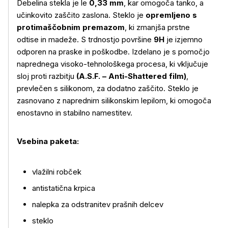
Debelina stekla je le
0,33 mm
, kar omogoča tanko, a
učinkovito zaščito zaslona. Steklo je
opremljeno s
protimaščobnim premazom
, ki zmanjša prstne
odtise in madeže. S trdnostjo površine
9H
je izjemno
odporen na praske in poškodbe. Izdelano je s pomočjo
naprednega visoko-tehnološkega procesa, ki vključuje
sloj proti razbitju
(A.S.F. – Anti-Shattered film)
,
Več o izdelku
prevlečen s silikonom, za dodatno zaščito. Steklo je
zasnovano z naprednim silikonskim lepilom, ki omogoča
enostavno in stabilno namestitev.
Vsebina paketa:
vlažilni robček
antistatična krpica
nalepka za odstranitev prašnih delcev
steklo