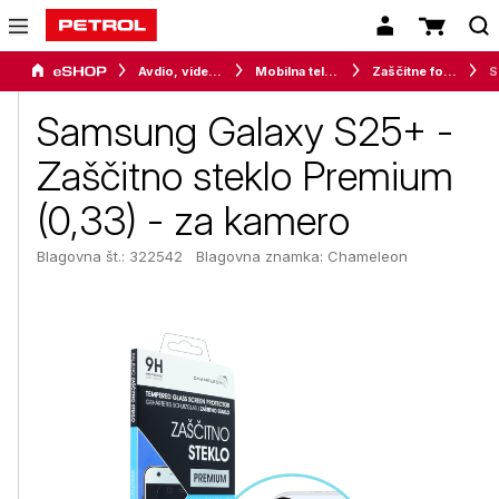
Avdio, video in telefonija
Mobilna telefonija
Zaščitne folije in stekla
Samsu
Samsung Galaxy S25+ -
Zaščitno steklo Premium
(0,33) - za kamero
Blagovna št.: 322542
Blagovna znamka:
Chameleon