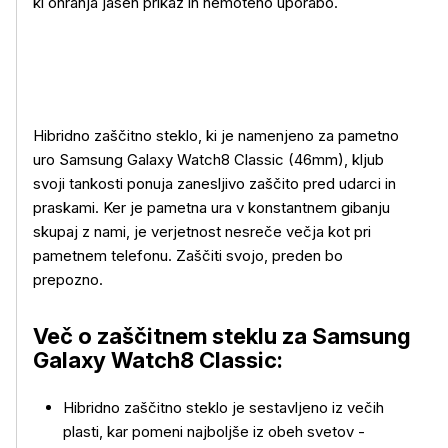
ki ohranja jasen prikaz in nemoteno uporabo.
Hibridno zaščitno steklo, ki je namenjeno za pametno
uro Samsung Galaxy Watch8 Classic (46mm), kljub
svoji tankosti ponuja zanesljivo zaščito pred udarci in
praskami. Ker je pametna ura v konstantnem gibanju
skupaj z nami, je verjetnost nesreče večja kot pri
pametnem telefonu. Zaščiti svojo, preden bo
prepozno.
Več o zaščitnem steklu za Samsung
Galaxy Watch8 Classic:
Hibridno zaščitno steklo je sestavljeno iz večih
Več o izdelku
plasti, kar pomeni najboljše iz obeh svetov -