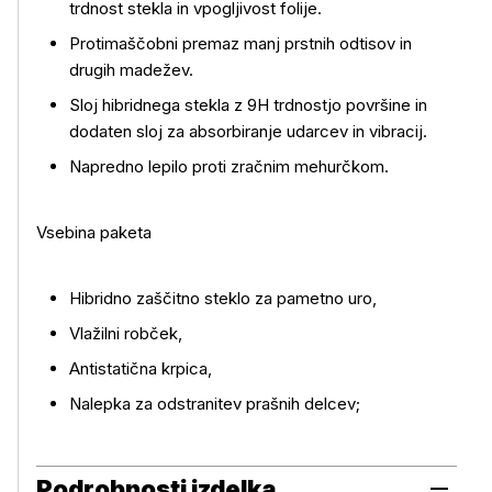
trdnost stekla in vpogljivost folije.
Protimaščobni premaz manj prstnih odtisov in
drugih madežev.
Sloj hibridnega stekla z 9H trdnostjo površine in
dodaten sloj za absorbiranje udarcev in vibracij.
Napredno lepilo proti zračnim mehurčkom.
Vsebina paketa
Hibridno zaščitno steklo za pametno uro,
Vlažilni robček,
Antistatična krpica,
Nalepka za odstranitev prašnih delcev;
Podrobnosti izdelka