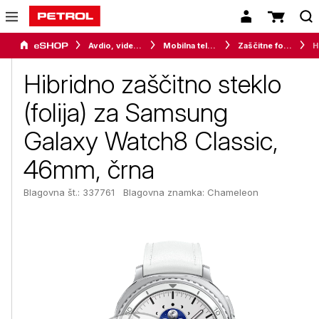
Avdio, video in telefonija
Mobilna telefonija
Zaščitne folije in stekla
Hibrid
Hibridno zaščitno steklo
(folija) za Samsung
Galaxy Watch8 Classic,
46mm, črna
Blagovna št.: 337761
Blagovna znamka:
Chameleon