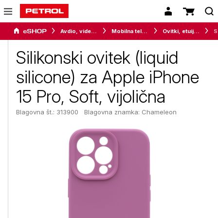
Avdio, video in telefonija
Mobilna telefonija
Ovitki, etuiji, torbice in držala
Siliko
Silikonski ovitek (liquid
silicone) za Apple iPhone
15 Pro, Soft, vijolična
Blagovna št.: 313900
Blagovna znamka:
Chameleon