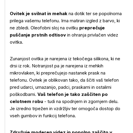
Ovitek je svilnat in mehak
na dotik ter se popolnoma
prilega vašemu telefonu. Ima matiran izgled z barvo, ki
ne zbledi. Oleofobni sloj na ovitku
preprečuje
puščanje prstnih odtisov
in ohranja privlačen videz
ovitka.
Zunanjost ovitka je narejena iz tekočega silikona, ki ne
Več o izdelku
drsi iz rok. Notranjost pa je narejena iz mehkih
mikrovlaken, ki preprečujejo nastanek prask na
telefonu. Ovitek je oblikovan tako, da ščiti vaš telefon
pred udarci, umazanijo, padci, praskami in ostalimi
poškodbami.
Vaš telefon je tako zaščiten po
celotnem robu
- tudi na spodnjem in zgornjem delu.
Je izredno trpežen in vzdržljiv ter omogoča dostop do
vseh gumbov in funkcij telefona.
Združuje moderen videz in popolno zaščito v