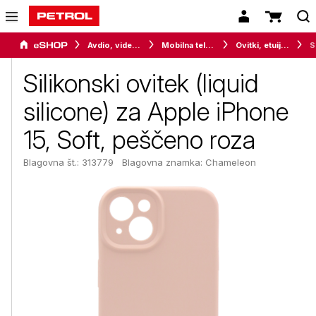
Avdio, video in telefonija
Mobilna telefonija
Ovitki, etuiji, torbice in držala
Siliko
Silikonski ovitek (liquid
silicone) za Apple iPhone
15, Soft, peščeno roza
Blagovna št.: 313779
Blagovna znamka:
Chameleon