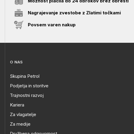
Možnost plačila do 24 obrokov brez obresti
Nagrajevanje zvestobe z Zlatimi točkami
Povsem varen nakup
O NAS
Skupina Petrol
Podjetja in storitve
Trajnostni razvoj
Kariera
Za vlagatelje
Za medije
Družbena odgovornost