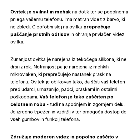
Ovitek je svilnat in mehak
na dotik ter se popolnoma
prilega vašemu telefonu. Ima matiran videz z barvo, ki
ne zbledi. Oleofobni sloj na ovitku
preprečuje
puščanje prstnih odtisov
in ohranja privlačen videz
ovitka.
Zunanjost ovitka je narejena iz tekočega silikona, ki ne
Več o izdelku
drsi iz rok. Notranjost pa je narejena iz mehkih
mikrovlaken, ki preprečujejo nastanek prask na
telefonu. Ovitek je oblikovan tako, da ščiti vaš telefon
pred udarci, umazanijo, padci, praskami in ostalimi
poškodbami.
Vaš telefon je tako zaščiten po
celotnem robu
- tudi na spodnjem in zgornjem delu.
Je izredno trpežen in vzdržljiv ter omogoča dostop do
vseh gumbov in funkcij telefona.
Združuje moderen videz in popolno zaščito v