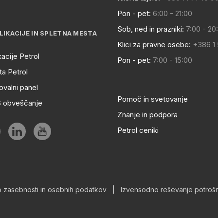
Pon - pet:
6:00 - 21:00
Sob, ned in prazniki:
7:00 - 20
LIKACIJE IN SPLETNA MESTA
Klici za pravne osebe:
+386 1
kacije Petrol
Pon - pet:
7:00 - 15:00
a Petrol
ovalni panel
Pomoč in svetovanje
S obveščanje
Znanje in podpora
Petrol ceniki
o zasebnosti in osebnih podatkov
|
Izvensodno reševanje potrošn