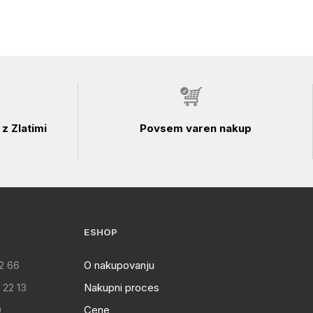
z Zlatimi
Povsem varen nakup
ESHOP
2 66
O nakupovanju
 22 13
Nakupni proces
0
Cene