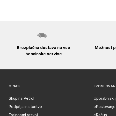
Brezplačna dostava na vse
Možnost pl
bencinske servise
O NAS
EPOSLOVAN
Skupina Petrol
Uporabniški 
Podjetja in storitve
ePoslovanje 
Trajnostni razvoj
eRačun