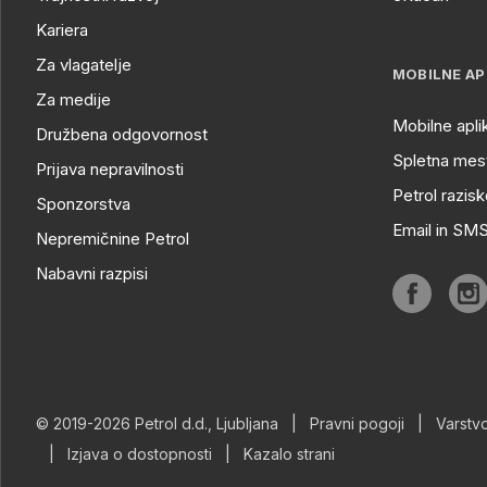
Kariera
Za vlagatelje
MOBILNE AP
Za medije
Mobilne apli
Družbena odgovornost
Spletna mest
Prijava nepravilnosti
Petrol razisk
Sponzorstva
Email in SM
Nepremičnine Petrol
Nabavni razpisi
© 2019-2026 Petrol d.d., Ljubljana
|
Pravni pogoji
|
Varstv
|
Izjava o dostopnosti
|
Kazalo strani