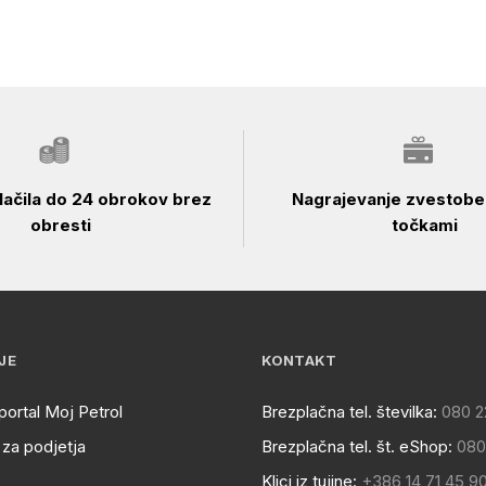
ačila do 24 obrokov brez
Nagrajevanje zvestobe 
obresti
točkami
JE
KONTAKT
portal Moj Petrol
Brezplačna tel. številka:
080 2
za podjetja
Brezplačna tel. št. eShop:
080
Klici iz tujine:
+386 14 71 45 9