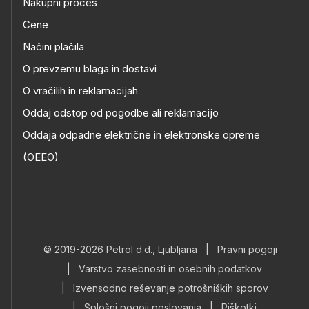
Nakupni proces
Cene
Načini plačila
O prevzemu blaga in dostavi
O vračilih in reklamacijah
Oddaj odstop od pogodbe ali reklamacijo
Oddaja odpadne električne in elektronske opreme
(OEEO)
© 2019-2026 Petrol d.d., Ljubljana
|
Pravni pogoji
|
Varstvo zasebnosti in osebnih podatkov
|
Izvensodno reševanje potrošniških sporov
|
Splošni pogoji poslovanja
|
Piškotki