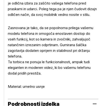
je odlična izbira za zaščito vašega telefona pred
praskami in udarci. Poleg tega pa je njen čudovit dizajn
odličen način, da svoj mobilnik vedno nosite v stilu.
Zasnovana je tako, da se popolnoma prilega vašemu
modelu telefona in omogoča enostaven dostop do
Več o izdelku
vseh funkcij, kot so kamera in zvočniki, zahvaljujoč
natančnim izrezanim odprtinam. Gumirana šalčka
zagotavlja dodaten oprijem in stabilnost pri držanju
telefona.
Ta torbica ne ponuja le funkcionalnosti, ampak tudi
eleganten in moderen videz, ki bo vašemu telefonu
dodal pridih prestiža.
Material: umetno usnje
Podrobnosti izdelka