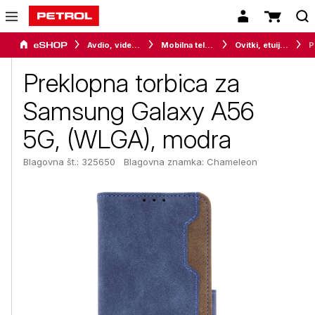
Avdio, video in telefonija
Mobilna telefonija
Ovitki, etuiji, torbice in držala
Prek
Preklopna torbica za
Samsung Galaxy A56
5G, (WLGA), modra
Blagovna št.: 325650
Blagovna znamka:
Chameleon